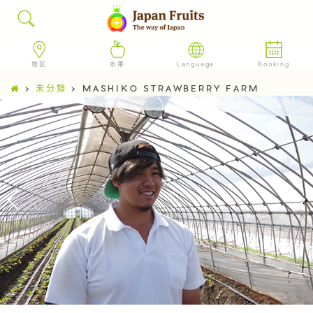
地区
水果
Language
Booking
>
未分類
>
MASHIKO STRAWBERRY FARM