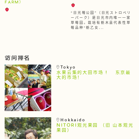
FARM）
“日光莓公园”（日光ストロベリ
ーパーク）是日光市内唯一一家
草莓园。栽培有栃木县代表性草
莓品种“栃乙女...
访问排名
Tokyo
水果云集的大田市场 ! 东京最
大的市场！
Hokkaido
NITORI观光果园 （旧 山本观光
果园）