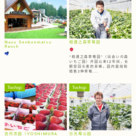
Nasu Senbonmatsu
相遇之森草莓园
Ranch
“相遇之森草莓园”（出会いの森
いちご园）开园以来12年间，长
期受回头客的亲睐。园内栽培和
销售3种草莓...
Tochigi
Tochigi
吉村农园（YOSHIMURA
日光莓公园