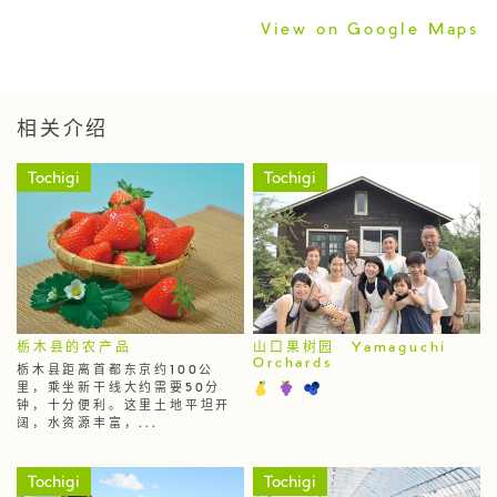
View on Google Maps
相关介绍
Tochigi
Tochigi
栃木县的农产品
山口果树园 Yamaguchi
Orchards
栃木县距离首都东京约100公
里，乘坐新干线大约需要50分
钟，十分便利。这里土地平坦开
阔，水资源丰富，...
Tochigi
Tochigi