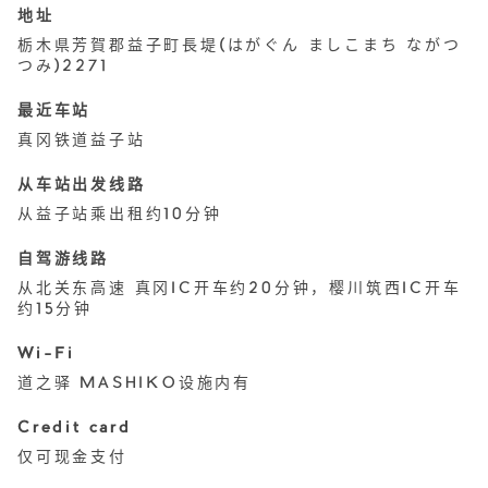
地址
栃木県芳賀郡益子町長堤(はがぐん ましこまち ながつ
つみ)2271
最近车站
真冈铁道益子站
从车站出发线路
从益子站乘出租约10分钟
自驾游线路
从北关东高速 真冈IC开车约20分钟，樱川筑西IC开车
约15分钟
Wi-Fi
道之驿 MASHIKO设施内有
Credit card
仅可现金支付