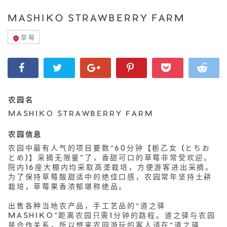
MASHIKO STRAWBERRY FARM
草莓
农园名
MASHIKO STRAWBERRY FARM
农园信息
农园中最有人气的项目要数“60分钟【栃乙女 (とちお
とめ)】采摘无限量”了，香甜可口的草莓非常受欢迎。
院内16座大棚内均采取高垄栽培，方便游客进出采摘。
为了保持草莓酸甜适中的绝佳口感，农园常年坚持土耕
栽培，草莓果香浓郁堪称绝品。
出售各种当地农产品，手工艺品的“道之驿
MASHIKO”距离农园只需1分钟的路程。道之驿与农园
是合作关系，所以想来农园游玩的客人请在“道之驿