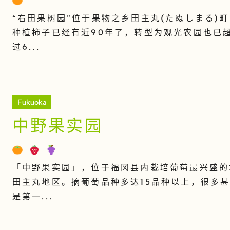
“右田果树园”位于果物之乡田主丸(たぬしまる)
种植柿子已经有近90年了，转型为观光农园也已
过6...
Fukuoka
中野果实园
「中野果实园」，位于福冈县内栽培葡萄最兴盛的
田主丸地区。摘葡萄品种多达15品种以上，很多
是第一...