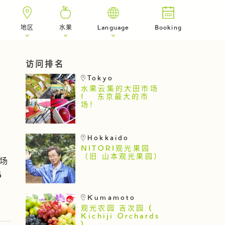
地区
水果
Language
Booking
访问排名
Tokyo
水果云集的大田市场
! 东京最大的市
场！
Hokkaido
NITORI观光果园
（旧 山本观光果园）
机场
5
Kumamoto
观光农园 吉次园 (
Kichiji Orchards