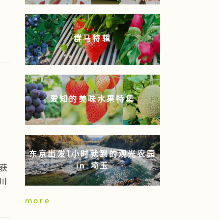
】
群马特辑
爱知的美味水果特集
东京出发1小时就到的观光农园
in 埼玉
收获
川
more