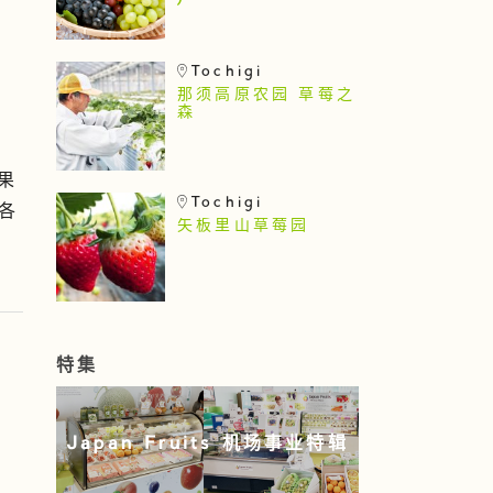
)
Tochigi
那须高原农园 草莓之
森
果
Tochigi
各
矢板里山草莓园
特集
Japan Fruits 机场事业特辑