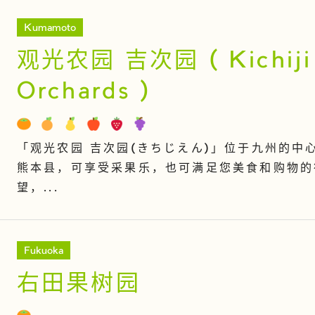
Kumamoto
观光农园 吉次园 ( Kichiji
Orchards )
「观光农园 吉次园(きちじえん)」位于九州的中
熊本县，可享受采果乐，也可满足您美食和购物的
望，...
Fukuoka
右田果树园