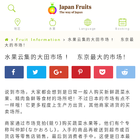
地区
水果
Language
Booking
>
Fruit Information
>
水果云集的大田市场 ! 东京最
大的市场！
水果云集的大田市场 ! 东京最大的市场！
说到市场，大家都会想到是日常一般人购买新鲜蔬菜水
果、精肉鱼鲜等食材的场所吧！不过日本的市场有点不
一样哦！它更多程度上生产方出货，其他商家进货的买
卖场所。
商家通过市场竞拍(競り)购买蔬菜水果等，他们有个专
称叫仲卸(なかおろし)，入手的商品再被送到超市或百
货店等零售店销售，最后到消费者手中。这便是日本最