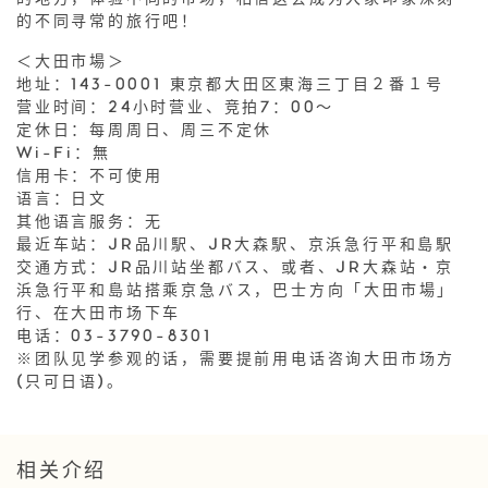
的地方，体验不同的市场，相信这会成为大家印象深刻
的不同寻常的旅行吧！
＜大田市場＞
地址：143-0001 東京都大田区東海三丁目２番１号
营业时间：24小时营业、竞拍7：00〜
定休日：每周周日、周三不定休
Wi-Fi：無
信用卡：不可使用
语言：日文
其他语言服务：无
最近车站：JR品川駅、JR大森駅、京浜急行平和島駅
交通方式：JR品川站坐都バス、或者、JR大森站・京
浜急行平和島站搭乘京急バス，巴士方向「大田市場」
行、在大田市场下车
电话：03-3790-8301
※团队见学参观的话，需要提前用电话咨询大田市场方
(只可日语)。
相关介绍