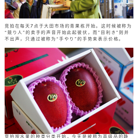
竞拍在每天7点于大田市场的青果栋开始。这时候被称为
“競り人”的卖手的声音开始此起彼伏，而”目利き”则并
不出声，只通过被称为“手やり”的手势来表示价格。
竞拍按水果的种类分类开始，今天是被称为高级品的静