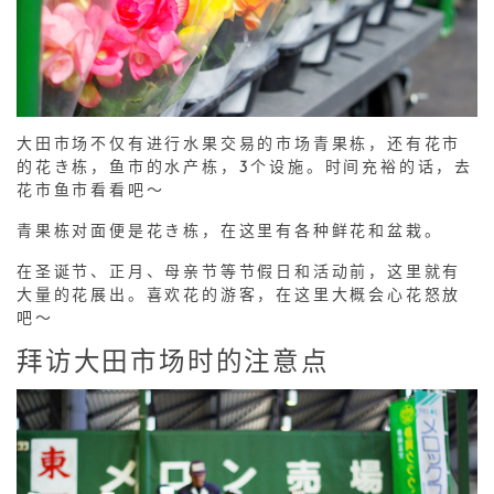
大田市场不仅有进行水果交易的市场青果栋，还有花市
的花き栋，鱼市的水产栋，3个设施。时间充裕的话，去
花市鱼市看看吧～
青果栋对面便是花き栋，在这里有各种鲜花和盆栽。
在圣诞节、正月、母亲节等节假日和活动前，这里就有
大量的花展出。喜欢花的游客，在这里大概会心花怒放
吧～
拜访大田市场时的注意点