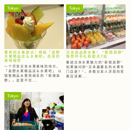
Tokyo
Tokyo
奢侈的水果甜点！揭秘「高野
日本高品质水果！ “新宿高野”
水果精品店＆水果吧」芭菲的
推荐伴手礼和甜点7选
美味秘密
集结日本水果魅力的“新宿高野”
一个尽享日本水果美味的地方，
如果被问到“日本最著名的水果专
「高野水果精品店＆水果吧」 以
门店是？”，多数日本人浮现的答
销售精品水果而闻名的「新宿高
案应该都...
野」。这里不仅...
Tokyo