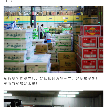
个！
竞拍见学参观完后，就逛逛场内吧～哇，好多箱子呢！
里面当然都是水果！