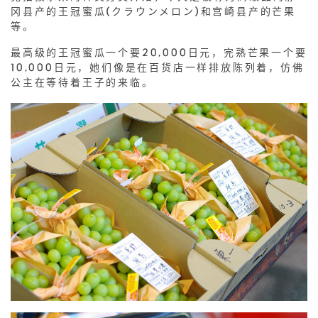
冈县产的王冠蜜瓜(クラウンメロン)和宫崎县产的芒果
等。
最高级的王冠蜜瓜一个要20,000日元，完熟芒果一个要
10,000日元，她们像是在百货店一样排放陈列着，仿佛
公主在等待着王子的来临。