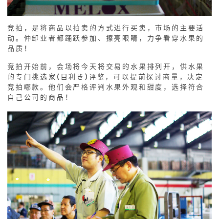
竞拍，是将商品以拍卖的方式进行买卖，市场的主要活
动。仲卸业者都踊跃参加、擦亮眼睛，力争看穿水果的
品质！
竞拍开始前，会场将今天将交易的水果排列开，供水果
的专门挑选家(目利き)评鉴，可以提前探讨商量，决定
竞拍哪款。他们会严格评判水果外观和甜度，选择符合
自己公司的商品！