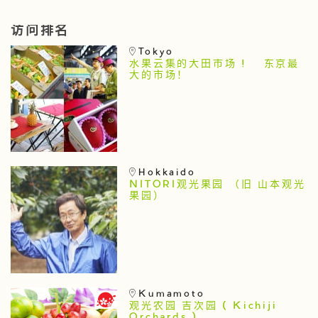
访问排名
Tokyo
水果云集的大田市场 ! 东京最
大的市场！
Hokkaido
NITORI观光果园 （旧 山本观光
果园）
Kumamoto
观光农园 吉次园 ( Kichiji
Orchards )