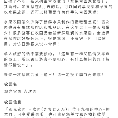
园摘了不吃，按采摘重量收费的「水果带回家套餐」，
共两种。如果您在8月去的话，可以同时享受梨和苹果的
吃水果放题，还可以将葡萄作为伴手礼带回家呢！
水果农园怎么少得了新鲜水果制作的蛋糕甜点呢！吉次
园也设有蛋糕咖啡店和礼品店，在这里呆上一整天都嫌
少！很多游客在农园品尝最新鲜滋润的水果后，会选择
在咖啡店好好休息下，很是悠闲。还有Wi-Fi可以使
用，对访日游客来说非常棒！
单人旅游的话不需要预约，「这里有一群又热情又率直
的员工，所以访日游客不要担心，有什么想问的想了解
请尽情说～」。
来过一次您就会爱上这里！请一定换个季节再来哦！
农园名
观光农园 吉次园
农园信息
「观光农园 吉次园(きちじえん)」位于九州的中心-熊
本县，可享受采果乐，也可满足您美食和购物的欲望，