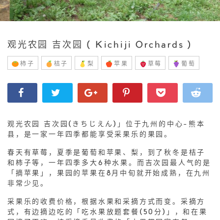
观光农园 吉次园 ( Kichiji Orchards )
柿子
桔子
梨
苹果
草莓
葡萄
观光农园 吉次园(きちじえん)」位于九州的中心-熊本
县，是一家一年四季都能享受采果乐的果园。
春天有草莓，夏季是葡萄和苹果、梨，到了秋冬是桔子
和柿子等，一年四季多大6种水果。而吉次园最人气的是
「摘苹果」，果园的苹果在8月中旬就开始成熟，在九州
非常少见。
采果乐的收费价格，根据水果和采摘方式而变。采摘方
式，有边摘边吃的「吃水果放题套餐(50分)」，和在果