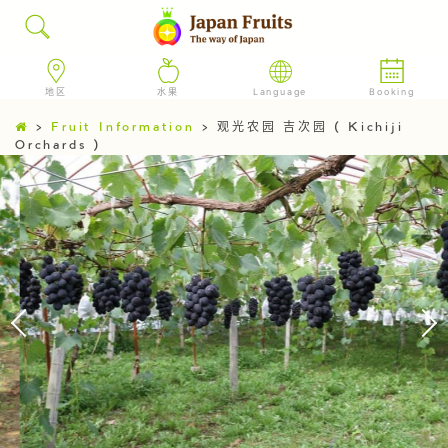
地区
水果
Language
Booking
>
Fruit Information
>
观光农园 吉次园 ( Kichiji
Orchards )