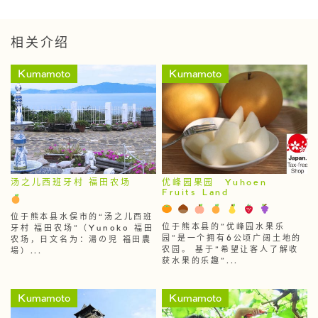
相关介绍
Kumamoto
Kumamoto
汤之儿西班牙村 福田农场
优峰园果园 Yuhoen
Fruits Land
位于熊本县水俣市的“汤之儿西班
位于熊本县的"优峰园水果乐
牙村 福田农场”（Yunoko 福田
园"是一个拥有6公顷广阔土地的
农场，日文名为：湯の児 福田農
农园。 基于"希望让客人了解收
場）...
获水果的乐趣"...
Kumamoto
Kumamoto