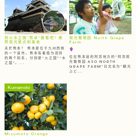
到火水之国“熊本”看看吧！推
观光葡萄园 North Grape
荐观光景点和美食
Farm
关於熊本？ 熊本是位于九州西侧
的一个县市。熊本有着极为迥异
位在熊本县的阿苏地方的“阿苏观
的两个别名，分别是“火之国”“水
光葡萄园 ASO NORTH
之国”。...
GRAPE FARM”日文名为"観光
ぶど...
Kumamoto
Mizumoto Orange