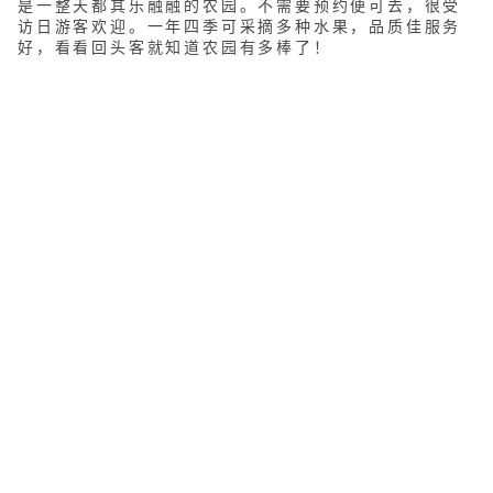
是一整天都其乐融融的农园。不需要预约便可去，很受
访日游客欢迎。一年四季可采摘多种水果，品质佳服务
好，看看回头客就知道农园有多棒了！