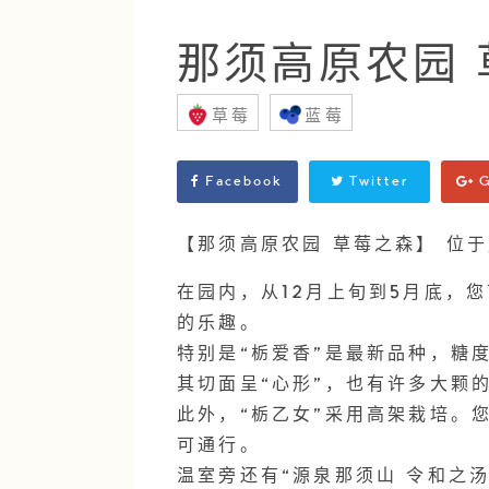
那须高原农园 
草莓
蓝莓
Facebook
Twitter
G
【那须高原农园 草莓之森】 位于
在园内，从12月上旬到5月底，您
的乐趣。
特别是“栃爱香”是最新品种，糖
其切面呈“心形”，也有许多大颗
此外，“栃乙女”采用高架栽培。
可通行。
温室旁还有“源泉那须山 令和之