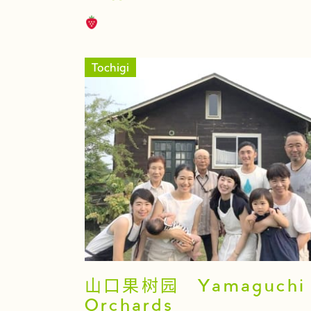
Tochigi
山口果树园 Yamaguchi
Orchards