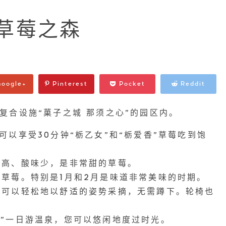
草莓之森
oogle+
Pinterest
Pocket
Reddit
复合设施“菓子之城 那须之心”的园区内。
可以享受30分钟“栃乙女”和“栃爱香”草莓吃到饱
度高、酸味少，是非常甜的草莓。
的草莓。特别是1月和2月是味道非常美味的时期。
您可以轻松地以舒适的姿势采摘，无需蹲下。轮椅也
汤”一日游温泉，您可以悠闲地度过时光。