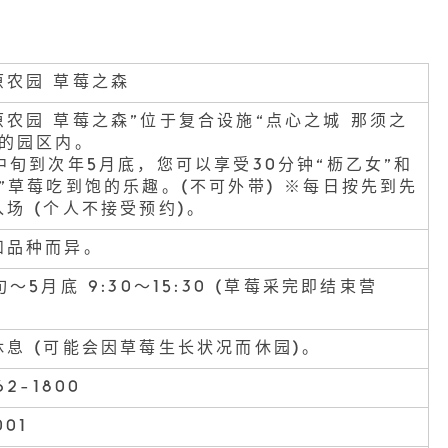
原农园 草莓之森
原农园 草莓之森”位于复合设施“点心之城 那须之
”的园区内。
中旬到次年5月底，您可以享受30分钟“枥乙女”和
”草莓吃到饱的乐趣。(不可外带) ※每日按先到先
场 (个人不接受预约)。
和品种而异。
旬～5月底 9:30～15:30 (草莓采完即结束营
休息 (可能会因草莓生长状况而休园)。
62-1800
001