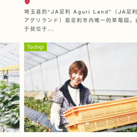
埼玉县的“JA足利 Aguri Land”（JA足
アグリランド）是足利市内唯一的草莓园。
于就位于...
Tochigi