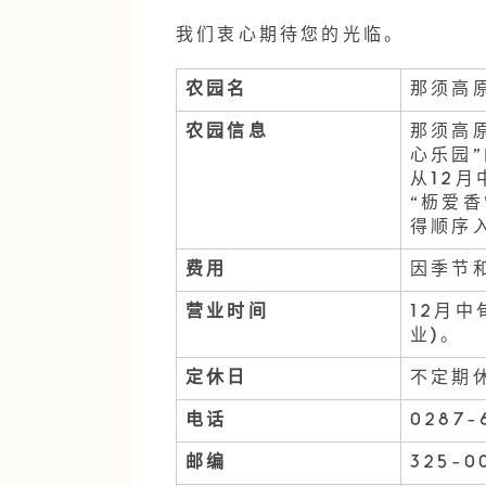
我们衷心期待您的光临。
农园名
那须高
农园信息
那须高
心乐园
从12月
“枥爱香
得顺序入
费用
因季节
营业时间
12月中
业)。
定休日
不定期
电话
0287-
邮编
325-0