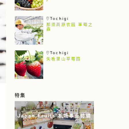
)
Tochigi
那须高原农园 草莓之
森
Tochigi
矢板里山草莓园
特集
Japan Fruits 机场事业特辑