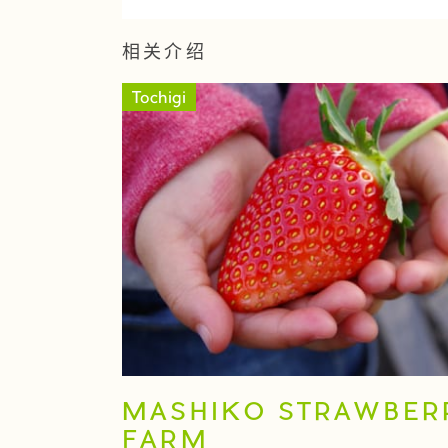
相关介绍
Tochigi
MASHIKO STRAWBER
FARM