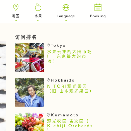
地区
水果
Language
Booking
访问排名
Tokyo
水果云集的大田市场
! 东京最大的市
场！
Hokkaido
NITORI观光果园
（旧 山本观光果园）
Kumamoto
观光农园 吉次园 (
Kichiji Orchards