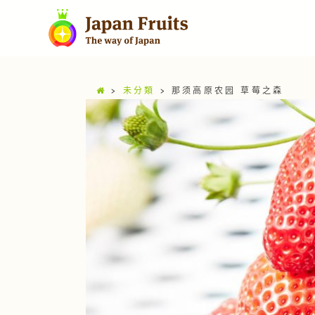
>
未分類
>
那须高原农园 草莓之森