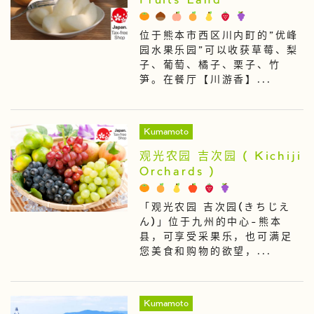
Fruits Land
位于熊本市西区川内町的"优峰
园水果乐园"可以收获草莓、梨
子、葡萄、橘子、栗子、竹
笋。在餐厅【川游香】...
Kumamoto
观光农园 吉次园 ( Kichiji
Orchards )
「观光农园 吉次园(きちじえ
ん)」位于九州的中心-熊本
县，可享受采果乐，也可满足
您美食和购物的欲望，...
Kumamoto