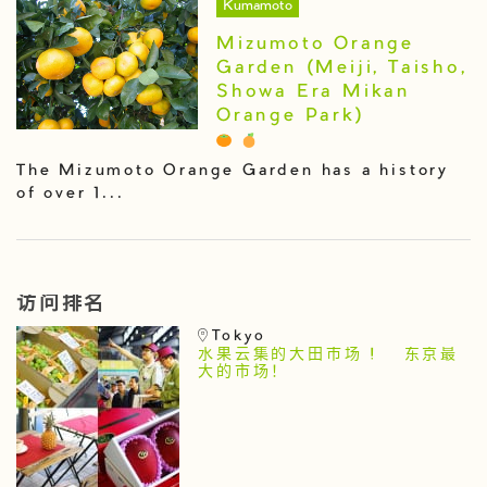
Kumamoto
Mizumoto Orange
Garden (Meiji, Taisho,
Showa Era Mikan
Orange Park)
The Mizumoto Orange Garden has a history
of over 1...
访问排名
Tokyo
水果云集的大田市场 ! 东京最
大的市场！