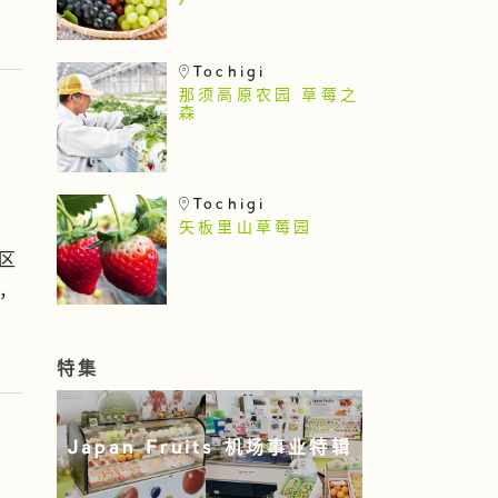
)
Tochigi
那须高原农园 草莓之
森
Tochigi
矢板里山草莓园
区
间，
特集
Japan Fruits 机场事业特辑