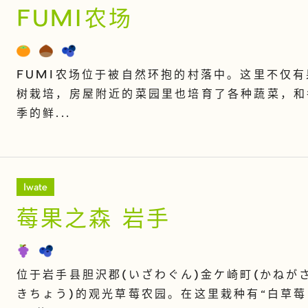
FUMI农场
FUMI农场位于被自然环抱的村落中。这里不仅有
树栽培，房屋附近的菜园里也培育了各种蔬菜，和
季的鲜...
Iwate
莓果之森 岩手
位于岩手县胆沢郡(いざわぐん)金ケ崎町(かねが
きちょう)的观光草莓农园。在这里栽种有“白草莓