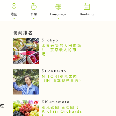
地区
水果
Language
Booking
访问排名
Tokyo
水果云集的大田市场
! 东京最大的市
场！
Hokkaido
NITORI观光果园
（旧 山本观光果园）
Kumamoto
超过
观光农园 吉次园 (
Kichiji Orchards