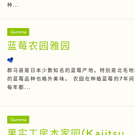
种...
Gumma
蓝莓农园雅园
群马县是日本少数知名的蓝莓产地。特别是北毛地
的蓝莓品种也格外美味。 农园在种植蓝莓的7年
每年都...
Gumma
果实工房本家园(Kajitsu