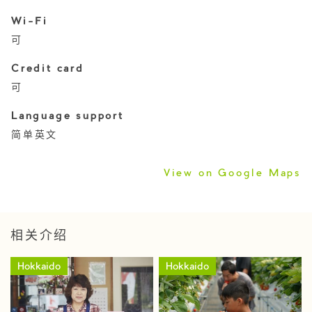
Wi-Fi
可
Credit card
可
Language support
简单英文
View on Google Maps
相关介绍
Hokkaido
Hokkaido