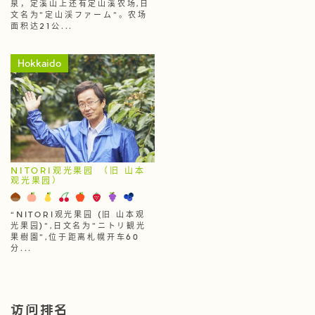
泉，定溪山上还有定山溪农场,日
文名为"定山渓ファーム"。农场
面积达21公...
Hokkaido
NITORI观光果园 （旧 山本
观光果园）
“NITORI观光果园 (旧 山本观
光果园)”,日文名为"ニトリ観光
果樹園",位于距离札幌开车60
分...
访问排名