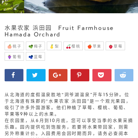
水果农家 浜田园 Fruit Farmhouse
Hamada Orchard
桃子
梅子
梨
樱桃
苹果
草莓
葡萄
蓝莓
从北海道的度假温泉胜地“洞爷湖温泉”开车15分钟。位
于北海道有珠郡的“水果农家 浜田园”是一个观光果园，
吸引了许多外国游客。他们种植了草莓、樱桃、葡萄、
苹果等9种以上的水果。
在农园里，从6月到10月底，您可以享受当季的水果采摘
乐趣。园内提供吃到饱服务，若要将水果带回家，则需
另外称重计价。入园费用会因时期而异，请务必查阅本