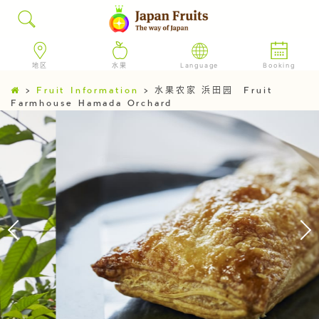
地区
水果
Language
Booking
>
Fruit Information
>
水果农家 浜田园 Fruit
Farmhouse Hamada Orchard