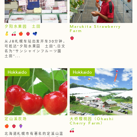
夕阳水果园 土田
Marukita Strawberry
Farm
从JR札幌车站出发开车30分钟，
可抵达“夕阳水果园 土田”,日文
名为"サンシャインフルーツ園
土田"...
Hokkaido
Hokkaido
定山溪农场
大桥樱桃园（Ohashi
Cherry Farm）
北海道札幌市有著名的定溪山温