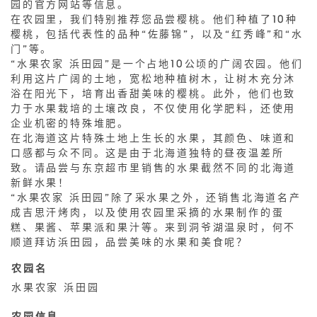
园的官方网站等信息。
在农园里，我们特别推荐您品尝樱桃。他们种植了10种
樱桃，包括代表性的品种“佐藤锦”，以及“红秀峰”和“水
门”等。
“水果农家 浜田园”是一个占地10公顷的广阔农园。他们
利用这片广阔的土地，宽松地种植树木，让树木充分沐
浴在阳光下，培育出香甜美味的樱桃。此外，他们也致
力于水果栽培的土壤改良，不仅使用化学肥料，还使用
企业机密的特殊堆肥。
在北海道这片特殊土地上生长的水果，其颜色、味道和
口感都与众不同。这是由于北海道独特的昼夜温差所
致。请品尝与东京超市里销售的水果截然不同的北海道
新鲜水果！
“水果农家 浜田园”除了采水果之外，还销售北海道名产
成吉思汗烤肉，以及使用农园里采摘的水果制作的蛋
糕、果酱、苹果派和果汁等。来到洞爷湖温泉时，何不
顺道拜访浜田园，品尝美味的水果和美食呢？
农园名
水果农家 浜田园