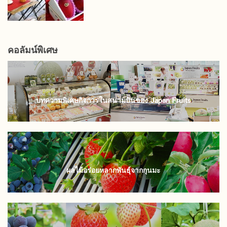
คอลัมน์พิเศษ
บทความพิเศษกิจการในสนามบินของ Japan Fruits
ผลไม้อร่อยหลากพันธุ์จากกุนมะ