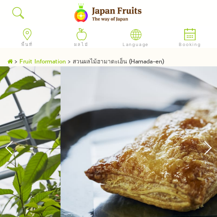
พื้นที่
ผลไม้
Language
Booking
>
Fruit Information
>
สวนผลไม้ฮามาดะเอ็น (Hamada-en)