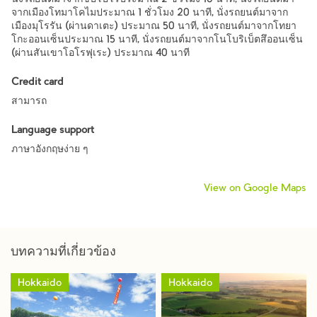
จากเมืองโทมาโคไมประมาณ 1 ชั่วโมง 20 นาที, นั่งรถยนต์มาจาก
เมืองมุโรรัน (ผ่านดาเตะ) ประมาณ 50 นาที, นั่งรถยนต์มาจากโทยา
โกะออนเซ็นประมาณ 15 นาที, นั่งรถยนต์มาจากโนโบริเบ็ตสึออนเซ็น
(ผ่านสันเขาโอโรฟุเระ) ประมาณ 40 นาที
Credit card
สามารถ
Language support
ภาษาอังกฤษง่าย ๆ
View on Google Maps
บทความที่เกี่ยวข้อง
Hokkaido
Hokkaido