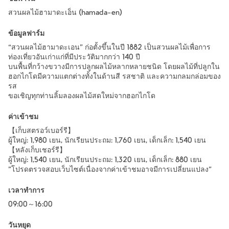
สวนผลไม้ฮามาดะเอ็น (hamada-en)
ข้อมูลฟาร์ม
“สวนผลไม้ฮามาดะเอน” ก่อตั้งขึ้นในปี 1882 เป็นสวนผลไม้เพื่อการ
ท่องเที่ยวอันเก่าแก่ที่มีประวัติมากกว่า 140 ปี
บนพื้นที่กว้างขวางมีการปลูกผลไม้หลากหลายชนิด โดยผลไม้ที่ปลูกใน
ฮอกไกโดมีความแตกต่างทั้งในด้านสี รสชาติ และความกลมกล่อมของ
รส
ขอเชิญทุกท่านลิ้มลองผลไม้สดใหม่จากฮอกไกโด
ค่าเข้าชม
【เก็บสตรอว์เบอร์รี】
ผู้ใหญ่: 1,980 เยน, นักเรียนประถม: 1,760 เยน, เด็กเล็ก: 1,540 เยน
【หลังเก็บเชอร์รี】
ผู้ใหญ่: 1,540 เยน, นักเรียนประถม: 1,320 เยน, เด็กเล็ก: 880 เยน
"โปรดตรวจสอบเว็บไซต์เนื่องจากค่าเข้าชมอาจมีการเปลี่ยนแปลง"
เวลาทำการ
09:00～16:00
วันหยุด