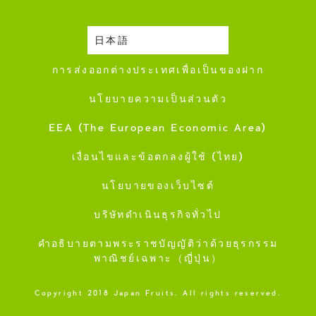
日本語
ปฎิทินการเก็บเกี่ยว
การส่งออกต่างประเทศเพื่อเป็นของฝาก
นโยบายความเป็นส่วนตัว
EEA (The European Economic Area)
เงื่อนไขและข้อตกลงผู้ใช้ (ไทย)
นโยบายของเว็บไซต์
บริษัทดำเนินธุรกิจทั่วไป
คำอธิบายตามพระราชบัญญัติว่าด้วยธุรกรรม
พาณิชย์เฉพาะ（ญี่ปุ่น）
Copyright 2018 Japan Fruits. All rights reserved.