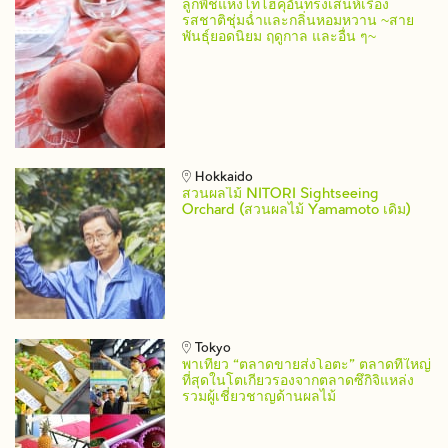
ลูกพีชแห่งโทโฮคุอันทรงเสน่ห์เรื่อง
รสชาติชุ่มฉ่ำและกลิ่นหอมหวาน ~สาย
พันธุ์ยอดนิยม ฤดูกาล และอื่น ๆ~
Hokkaido
สวนผลไม้ NITORI Sightseeing
Orchard (สวนผลไม้ Yamamoto เดิม)
Tokyo
พาเที่ยว “ตลาดขายส่งโอตะ” ตลาดที่ใหญ่
ที่สุดในโตเกียวรองจากตลาดซึกิจิแหล่ง
รวมผู้เชี่ยวชาญด้านผลไม้