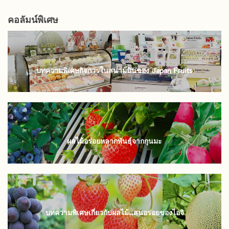
คอลัมน์พิเศษ
บทความพิเศษกิจการในสนามบินของ Japan Fruits
ผลไม้อร่อยหลากพันธุ์จากกุนมะ
บทความพิเศษเกี่ยวกับผลไม้แสนอร่อยของไอจิ