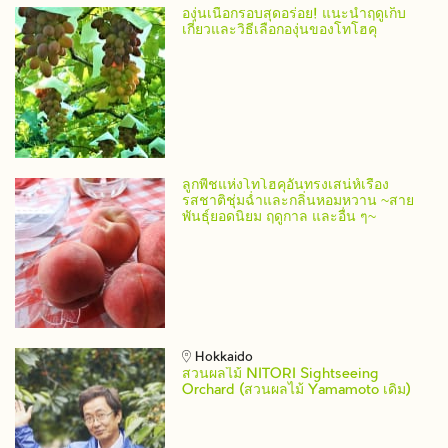
องุ่นเนื้อกรอบสุดอร่อย! แนะนำฤดูเก็บ
เกี่ยวและวิธีเลือกองุ่นของโทโฮคุ
ลูกพีชแห่งโทโฮคุอันทรงเสน่ห์เรื่อง
รสชาติชุ่มฉ่ำและกลิ่นหอมหวาน ~สาย
พันธุ์ยอดนิยม ฤดูกาล และอื่น ๆ~
Hokkaido
สวนผลไม้ NITORI Sightseeing
Orchard (สวนผลไม้ Yamamoto เดิม)