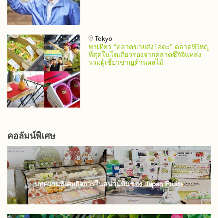
Tokyo
พาเที่ยว “ตลาดขายส่งโอตะ” ตลาดที่ใหญ่
ที่สุดในโตเกียวรองจากตลาดซึกิจิแหล่ง
รวมผู้เชี่ยวชาญด้านผลไม้
คอลัมน์พิเศษ
บทความพิเศษกิจการในสนามบินของ Japan Fruits