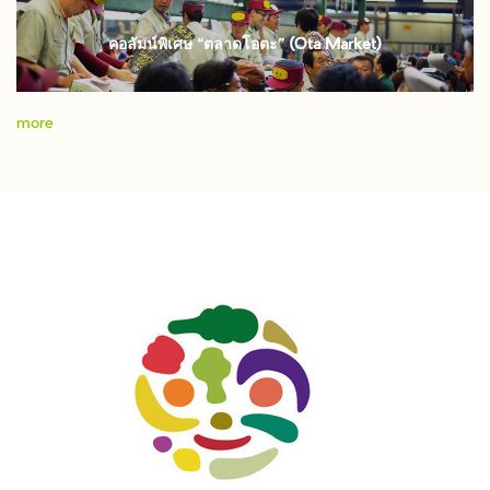
คอลัมน์พิเศษ “ตลาดโอตะ” (Ota Market)
more