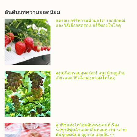
อันดับบทความยอดนิยม
สตรอเบอร์รี่หวานฉ่ำผลโต! เอกลักษณ์
และวิธีเลือกสตรอเบอร์รี่ของโทโฮคุ
องุ่นเนื้อกรอบสุดอร่อย! แนะนำฤดูเก็บ
เกี่ยวและวิธีเลือกองุ่นของโทโฮคุ
ลูกพีชแห่งโทโฮคุอันทรงเสน่ห์เรื่อง
รสชาติชุ่มฉ่ำและกลิ่นหอมหวาน ~สาย
พันธุ์ยอดนิยม ฤดูกาล และอื่น ๆ~