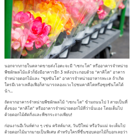
นอกจากภายในตลาดขายส่งโอตะจะมี “เซกะโต” หรืออาคารจำหน่าย
พืชผักผลไม้แล้วก็ยังมีอาคารอีก 3 หลังประกอบด้วย “คาคิโต” อาคาร
จำหน่ายดอกไม้และ “ซุยซันโต” อาคารจำหน่ายอาหารทะเล ถ้าเกิด
ใครมีเวลาเหลือเฟือก็สามารถลองแวะไปชมคาคิโตหรือซุยซันโตได้
น้า…
ถัดจากอาคารจำหน่ายพืชผักผลไม้ “เซกะโต” ข้ามถนนไป 1 สายเป็นที่
ตั้งของ “คาคิโต” หรืออาคารจำหน่ายดอกไม้ที่ว่านั่นเอง โดยเต็มไป
ด้วยดอกไม้ตัดกิ่งและพืชกระถางเพียบ!
ก่อนงานอีเว้นท์ต่าง ๆ เช่น คริสต์มาส, วันปีใหม่ หรือวันแม่ จะเต็มไป
ด้วยดอกไม้มากมายเป็นพิเศษ สำหรับใครที่ชื่นชอบดอกไม้ก็บอกเลยว่า