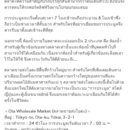
ตลาดให้ความสำคัญกับรถบรรทุกสินค้ามากกว่าคนเดินทั่วไป ดังนั้นจึง
ควรหลบให้รถฟอร์คลิฟท์วิ่งผ่านไปก่อนก่อนเสมอ
การประมูลจะเริ่มตั้งแต่เวลา 7 โมงเช้าจนถึงประมาณ 8 โมงเช้าซึ่ง
ถือว่าเป็นช่วงเวลาที่สั้นมาก สำหรับใครที่อยากเยี่ยมชมการประมูลจึง
ควรรีบมาตั้งแต่เช้าจะดีที่สุด
นอกจากนี้ ห้องน้ำภายในตลาดจะแบ่งออกเป็น 2 ประเภท คือ ห้องน้ำ
สำหรับผู้เกี่ยวข้องของทางตลาดเท่านั้นและห้องน้ำที่บุคคลทั่วไปก็
สามารถใช้ได้เหมือนกัน เนื่องจากห้องน้ำสำหรับผู้เกี่ยวข้องจะล็อคเอา
ไว้ไม่ให้ใช้ จึงควรระวังกันให้ดีด้วยนะจ๊ะ…
ตลาดขายส่งโอตะมีพื้นที่กว้างใหญ่มาก สำหรับใครที่เพิ่งเคยเดินทาง
มาเยือนเป็นครั้งแรกอาจตกใจในความกว้างใหญ่ของสถานที่และ
ปริมาณผลไม้อันมหาศาลกันแน่ ๆ ตลาดขายส่งโอตะแห่งนี้เต็มไปด้วย
สิ่งแปลกใหม่ให้ค้นหามากมายไม่ว่าจะเป็นระบบ “การประมูล” สไตล์
ญี่ปุ่นและตู้เย็นขนาดยักษ์ จึงบอกเลยว่าต้องแวะมาเยือนกันให้ได้สัก
ครั้งในชีวิตค่ะ
＜Ōta Wholesale Market (ตลาดขายส่งโอตะ)＞
ที่อยู่：Tōkyō-to, Ōta-ku, Tōkai, 3-2-1
เวลาทำการ：24 ชั่วโมง การประมูลเริ่มต้นเวลา 7：00 น.〜