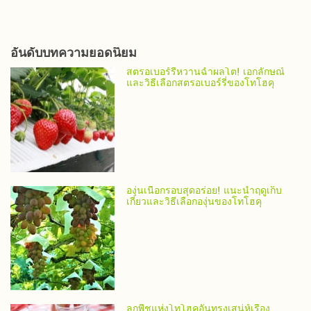
อันดับบทความยอดนิยม
สตรอเบอร์รี่หวานฉ่ำผลโต! เอกลักษณ์
และวิธีเลือกสตรอเบอร์รี่ของโทโฮคุ
องุ่นเนื้อกรอบสุดอร่อย! แนะนำฤดูเก็บ
เกี่ยวและวิธีเลือกองุ่นของโทโฮคุ
ลูกพีชแห่งโทโฮคุอันทรงเสน่ห์เรื่อง