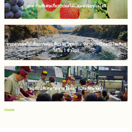
บทความพิเศษเกี่ยวกับผลไม้แสนอร่อยของไอจิ
รวมสวนผลไม้เพื่อการท่องเที่ยว in ไซตามะ ที่สามารถไปจากโตเกียว
ได้ใน 1 ชั่วโมง
คอลัมน์พิเศษ “ตลาดโอตะ” (Ota Market)
more