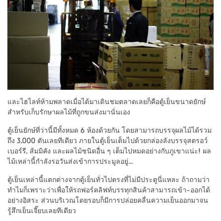
และไฮไลท์ห้ามพลาดเมื่อได้มาเดินชมตลาดเลยก็คือตู้เย็นขนาดยักษ์
สำหรับเก็บรักษาผลไม้ที่ถูกขนส่งมานั่นเอง
ตู้เย็นยักษ์ที่ว่านี้มีทั้งหมด 6 ห้องด้วยกัน โดยสามารถบรรจุผลไม้ได้รวม
ถึง 3,000 ตันเลยทีเดียว ภายในตู้เย็นเต็มไปด้วยกล่องลังบรรจุสตรอว์
เบอร์รี, ส้มมิคัง และผลไม้ชนิดอื่น ๆ เต็มไปหมดอย่างกับภูเขาแน่ะ! ผล
ไม้เหล่านี้กำลังรอวันส่งเข้าการประมูลอยู่…
ตู้เย็นเหล่านี้แตกต่างจากตู้เย็นทั่วไปตรงที่ไม่มีประตูนี่แหละ ถ้าถามว่า
ทำไมก็เพราะว่าเพื่อให้รถฟอร์คลิฟท์บรรทุกสินค้าสามารถเข้า-ออกได้
อย่างอิสระ ส่วนบริเวณโดยรอบก็มีการปล่อยคลื่นความเย็นออกมาจน
รู้สึกเย็นเจี๊ยบเลยทีเดียว