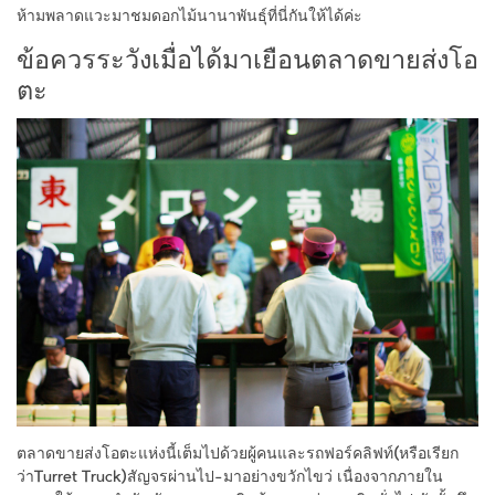
ห้ามพลาดแวะมาชมดอกไม้นานาพันธุ์ที่นี่กันให้ได้ค่ะ
ข้อควรระวังเมื่อได้มาเยือนตลาดขายส่งโอ
ตะ
ตลาดขายส่งโอตะแห่งนี้เต็มไปด้วยผู้คนและรถฟอร์คลิฟท์(หรือเรียก
ว่าTurret Truck)สัญจรผ่านไป-มาอย่างขวักไขว่ เนื่องจากภายใน