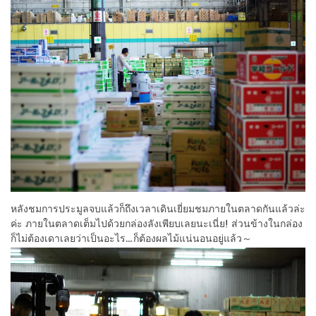
หลังชมการประมูลจบแล้วก็ถึงเวลาเดินเยี่ยมชมภายในตลาดกันแล้วล่ะ
ค่ะ ภายในตลาดเต็มไปด้วยกล่องลังเพียบเลยนะเนี่ย! ส่วนข้างในกล่อง
ก็ไม่ต้องเดาเลยว่าเป็นอะไร…ก็ต้องผลไม้แน่นอนอยู่แล้ว～