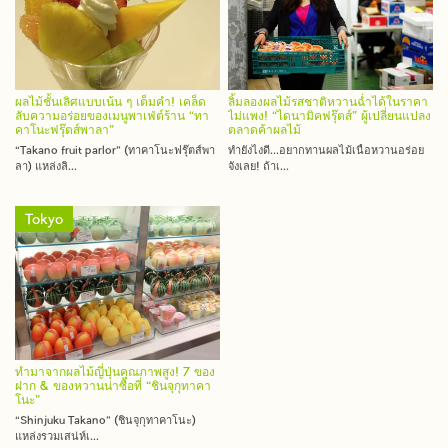
ผลไม้ชั้นเลิศแบบเน้น ๆ เต็มคำ! เคล็ด
ลิ้มลองผลไม้รสชาติหวานฉ่ำได้ในราคา
ลับความอร่อยของเมนูพาเฟ่ต์ร้าน “ทา
ไม่แพง! “ไดนามิคฟรุ๊ตส์” ผู้เปลี่ยนแปลง
คาโนะฟรุ๊ตส์พาลา”
ตลาดค้าผลไม้
“Takano fruit parlor” (ทาคาโนะฟรุ๊ตส์พา
ทำยังไงดี...อยากทานผลไม้เนื้อหวานอร่อย
ลา) แหล่งลิ...
จังเลย! ถ้าเ...
Tokyo
ทำมาจากผลไม้ญี่ปุ่นคุณภาพสูง! 7 ของ
ฝาก & ของหวานน่าซื้อที่ “ชินจุกุทาคา
โนะ”
“Shinjuku Takano” (ชินจุกุทาคาโนะ)
แหล่งรวมเสน่ห์เ...