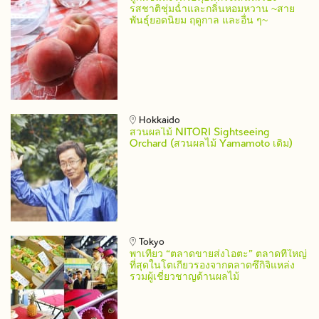
รสชาติชุ่มฉ่ำและกลิ่นหอมหวาน ~สาย
พันธุ์ยอดนิยม ฤดูกาล และอื่น ๆ~
Hokkaido
สวนผลไม้ NITORI Sightseeing
Orchard (สวนผลไม้ Yamamoto เดิม)
Tokyo
พาเที่ยว “ตลาดขายส่งโอตะ” ตลาดที่ใหญ่
ที่สุดในโตเกียวรองจากตลาดซึกิจิแหล่ง
รวมผู้เชี่ยวชาญด้านผลไม้