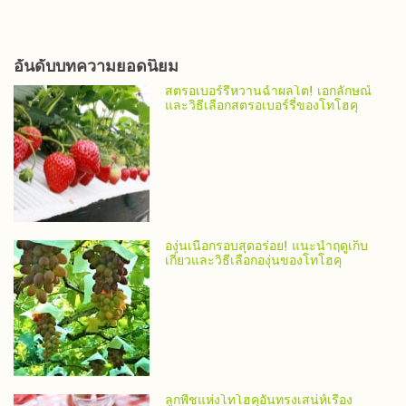
อันดับบทความยอดนิยม
สตรอเบอร์รี่หวานฉ่ำผลโต! เอกลักษณ์
และวิธีเลือกสตรอเบอร์รี่ของโทโฮคุ
องุ่นเนื้อกรอบสุดอร่อย! แนะนำฤดูเก็บ
เกี่ยวและวิธีเลือกองุ่นของโทโฮคุ
ลูกพีชแห่งโทโฮคุอันทรงเสน่ห์เรื่อง