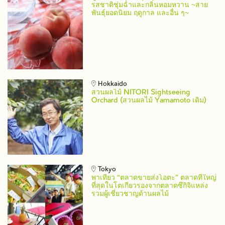
รสชาติชุ่มฉ่ำและกลิ่นหอมหวาน ~สาย
พันธุ์ยอดนิยม ฤดูกาล และอื่น ๆ~
Hokkaido
สวนผลไม้ NITORI Sightseeing
Orchard (สวนผลไม้ Yamamoto เดิม)
Tokyo
พาเที่ยว “ตลาดขายส่งโอตะ” ตลาดที่ใหญ่
ที่สุดในโตเกียวรองจากตลาดซึกิจิแหล่ง
รวมผู้เชี่ยวชาญด้านผลไม้