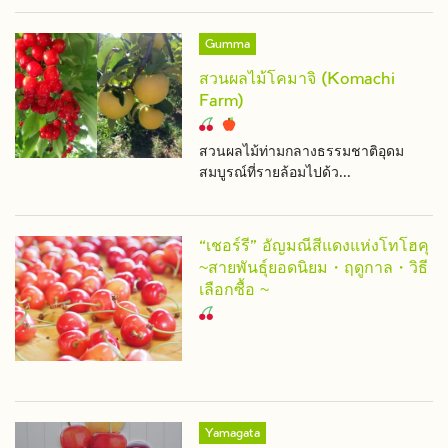
Gumma
สวนผลไม้โคมาจิ (Komachi
Farm)
สวนผลไม้ท่ามกลางธรรมชาติอุดม
สมบูรณ์ที่รายล้อมไปด้ว...
“เชอร์รี” อัญมณีสีแดงแห่งโทโฮคุ
~สายพันธุ์ยอดนิยม・ฤดูกาล・วิธี
เลือกซื้อ ~
Yamagata