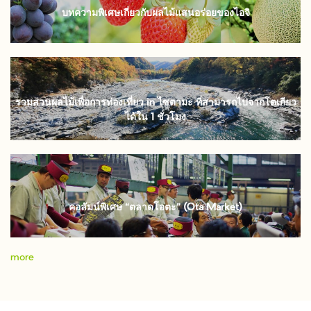
บทความพิเศษเกี่ยวกับผลไม้แสนอร่อยของไอจิ
รวมสวนผลไม้เพื่อการท่องเที่ยว in ไซตามะ ที่สามารถไปจากโตเกียว
ได้ใน 1 ชั่วโมง
คอลัมน์พิเศษ “ตลาดโอตะ” (Ota Market)
more