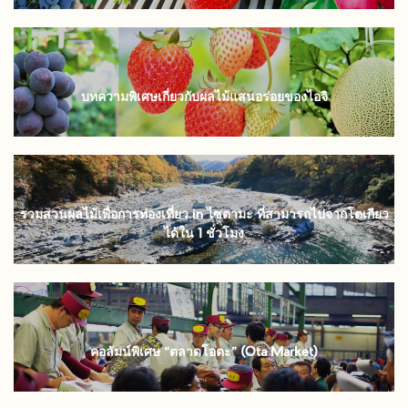
บทความพิเศษเกี่ยวกับผลไม้แสนอร่อยของไอจิ
รวมสวนผลไม้เพื่อการท่องเที่ยว in ไซตามะ ที่สามารถไปจากโตเกียว
ได้ใน 1 ชั่วโมง
คอลัมน์พิเศษ “ตลาดโอตะ” (Ota Market)