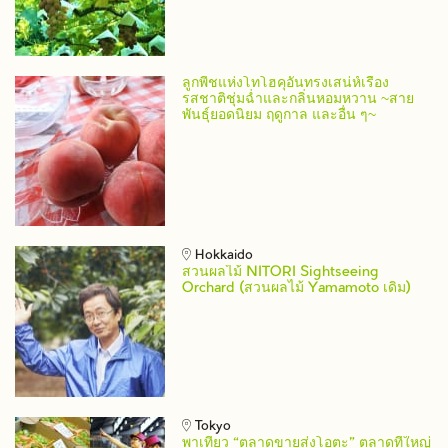
ลูกพีชแห่งโทโฮคุอันทรงเสน่ห์เรื่อง
รสชาติชุ่มฉ่ำและกลิ่นหอมหวาน ~สาย
พันธุ์ยอดนิยม ฤดูกาล และอื่น ๆ~
Hokkaido
สวนผลไม้ NITORI Sightseeing
Orchard (สวนผลไม้ Yamamoto เดิม)
Tokyo
พาเที่ยว “ตลาดขายส่งโอตะ” ตลาดที่ใหญ่