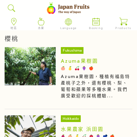
地區
水果
Language
Booking
Products
櫻桃
Fukushima
Azuma果樹園
Azuma果樹園，種植有福島特
產桃子之外，還有櫻桃、梨、
葡萄和蘋果等多種水果。我們
廣受歡迎的採桃體驗...
Hokkaido
水果農家 浜田園