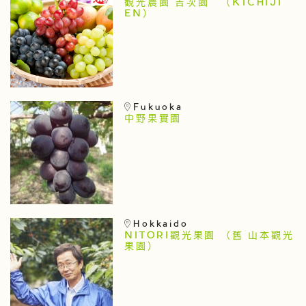
観光農園 吉次園 （KICHIJI
EN）
Fukuoka
中野果實園
Hokkaido
NITORI觀光果園 （舊 山本觀光
果園）