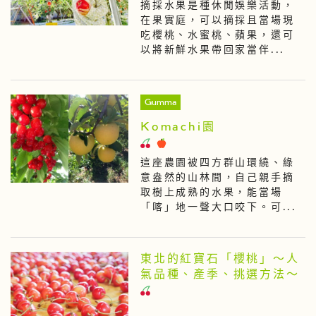
摘採水果是種休閒娛樂活動，
在果實庭，可以摘採且當場現
吃櫻桃、水蜜桃、蘋果，還可
以將新鮮水果帶回家當伴...
Gumma
Komachi園
這座農園被四方群山環繞、綠
意盎然的山林間，自己親手摘
取樹上成熟的水果，能當場
「喀」地一聲大口咬下。可...
東北的紅寶石「櫻桃」〜人
氣品種、產季、挑選方法〜