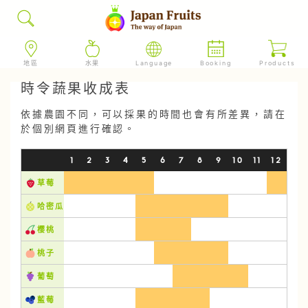
地區
水果
Language
Booking
Products
時令蔬果收成表
依據農園不同，可以採果的時間也會有所差異，請在
於個別網頁進行確認。
1
2
3
4
5
6
7
8
9
10
11
12
草莓
哈密瓜
樱桃
桃子
葡萄
藍莓