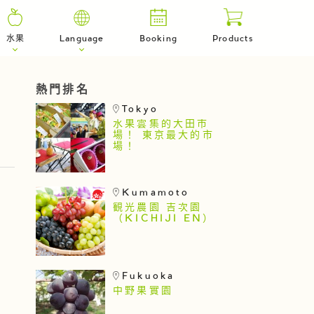
水果
Language
Booking
Products
熱門排名
Tokyo
水果雲集的大田市
場！ 東京最大的市
場！
Kumamoto
観光農園 吉次園
（KICHIJI EN）
Fukuoka
中野果實園