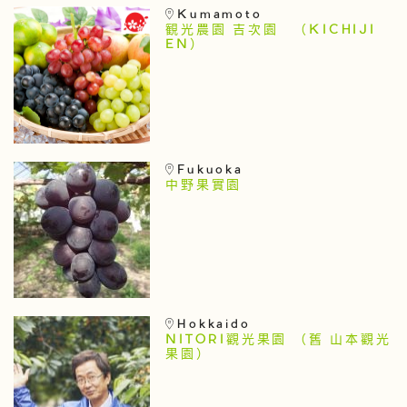
Kumamoto
観光農園 吉次園 （KICHIJI
EN）
Fukuoka
中野果實園
Hokkaido
NITORI觀光果園 （舊 山本觀光
果園）