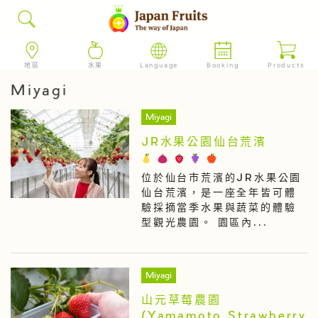
地區
水果
Language
Booking
Products
Miyagi
Miyagi
JR水果公園仙台荒濱
位於仙台市荒濱的JR水果公園
仙台荒濱，是一座全年皆可體
驗採摘當季水果與蔬菜的體驗
型觀光農園。 園區內...
Miyagi
山元草莓農園
(Yamamoto Strawberry