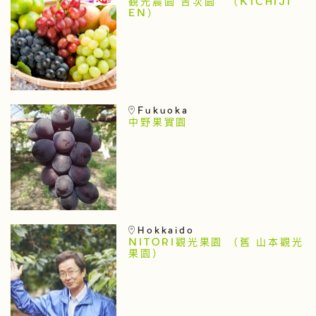
観光農園 吉次園 （KICHIJI
EN）
Fukuoka
中野果實園
Hokkaido
NITORI觀光果園 （舊 山本觀光
果園）