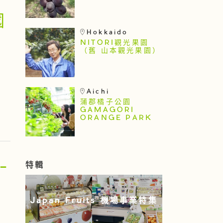
國
Hokkaido
NITORI觀光果園
（舊 山本觀光果園）
Aichi
蒲郡橘子公園
GAMAGORI
ORANGE PARK
-
特輯
Japan Fruits 機場事業特集