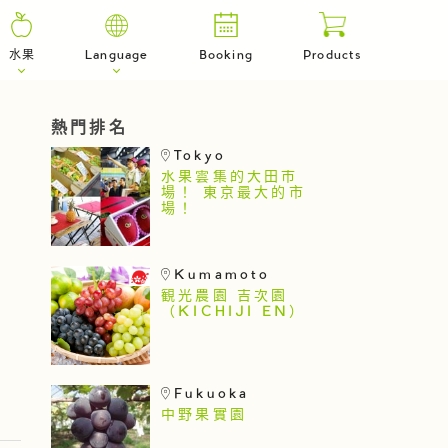
水果
Language
Booking
Products
熱門排名
Tokyo
水果雲集的大田市
場！ 東京最大的市
場！
Kumamoto
観光農園 吉次園
（KICHIJI EN）
Fukuoka
中野果實園