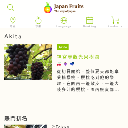
地區
水果
Language
Booking
Products
Akita
Akita
神宮寺觀光果樹園
從初夏開始，整個夏天都能享
受摘櫻桃、櫻桃吃到飽的樂
趣。在園內一邊散步，一邊大
啖多汁的櫻桃。園內販賣部...
熱門排名
Tokyo