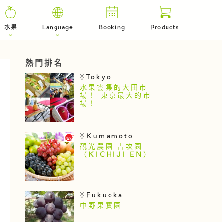
水果
Language
Booking
Products
熱門排名
Tokyo
水果雲集的大田市
場！ 東京最大的市
場！
Kumamoto
観光農園 吉次園
（KICHIJI EN）
Fukuoka
中野果實園