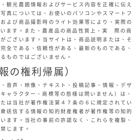
品、観光農園情報およびサービス内容を正確に伝え
品写真については、お使いのパソコンやスマートフ
境および商品撮影時のライト効果等により、実際の
ざいます。また、農産品の商品性質上、実 際の商
合がございます。当サイトは、商品説明または、そ
、完全である、信頼性がある、最新のものである、
するものではございません。
報の権利帰属）
像、音声、映像、テキスト、投稿記事、情報、デザ
、キャラクター、商標等の態様は問いません）は、
または当社が著作権法第４７条の６に規定されてい
公衆送信する情報の知的財産権者が著作権等の知的
ています。当社の事前の許諾なく、これらを複製、
を禁じます。