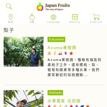
地區
水果
Language
Booking
Products
梨子
Fukushima
Azuma果樹園
Azuma果樹園，種植有福島特
產桃子之外，還有櫻桃、梨、
葡萄和蘋果等多種水果。我們
廣受歡迎的採桃體驗...
Hokkaido
水果農家 浜田園