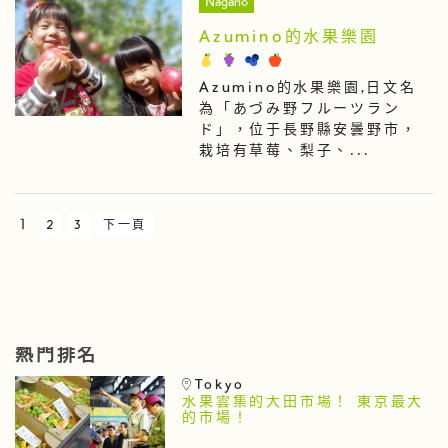
Nagano
Azumino的水果樂園
Azumino的水果樂園,日文名
為「あづみ野フルーツラン
ド」，位于長野縣安曇野市，
栽培有草莓、梨子、...
1
2
3
下一頁
熱門排名
Tokyo
水果雲集的大田市場！ 東京最大
的市場！