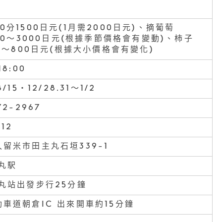
0分1500日元(1月需2000日元)、摘葡萄
200〜3000日元(根據季節價格會有變動)、柿子
00〜800日元(根據大小價格會有變化)
18:00
8/15・12/28.31～1/2
72-2967
212
留米市田主丸石垣339-1
丸駅
丸站出發步行25分鐘
車道朝倉IC 出來開車約15分鐘