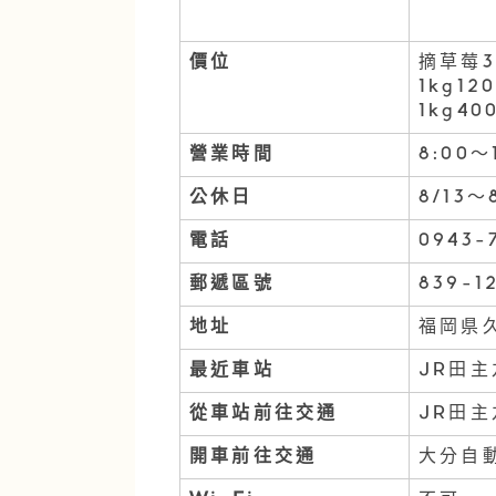
價位
摘草莓3
1kg1
1kg4
營業時間
8:00〜
公休日
8/13～
電話
0943-
郵遞區號
839-1
地址
福岡県久
最近車站
JR田主
從車站前往交通
JR田主
開車前往交通
大分自動