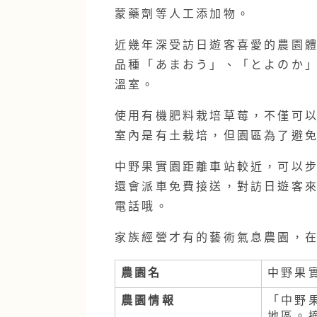
蒙藥劑等人工添加物。
近幾年深受訪日遊客喜愛的農園體
品種「あまおう」、「とよのか
溫室。
使用有機肥料栽培草莓，不僅可
室內是有土栽培，但園區為了避
中野果實園距離車站較近，可以
還會派車免費接送，對訪日遊客
電話哦。
家族經營才有的藝術氣息農園，
農園名
中野果
農園情報
「中野