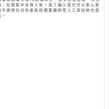
摘葡萄品種多達15品種以上，很多甚至是第一次見
類，在遊客中非常人氣。為了讓小孩也可以安心食
園不使用任何色素和荷爾蒙藥劑等人工添加物也是
點。