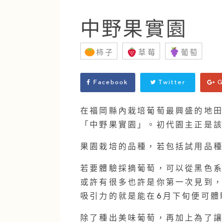
中野果實園
柿子
草莓
葡萄
Facebook
Twitter
G
在福岡縣內栽培葡萄最興盛的地田
「中野果實園」。初代園主正是
果園栽培的品種，若包括試用品種
若要體驗採摘葡萄，可以從黑色系
或許有很多也許是你第一次見到
吸引力的就是能在6月下旬便可體
除了種出美味葡萄，再加上為了