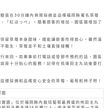
驗是在30分鐘內無限採摘並品嚐福岡縣著名草莓
」、「紅ほっぺ」。隨著遊客的增加，園區還增加了
以保留草莓本身甜味，還能讓遊客吃得放心。雖然溫
免不衛生，草莓並不和土壤直接接觸！
步行來回。如果事前打電話或發郵件預約的話，園區
來說是十分貼心的服務！記得在抵達田主丸站後要打
在這裡採摘和品嚐安心安全的草莓、葡萄和柿子吧！
實園
果實園」位於福岡縣內栽培葡萄最興盛的地田主丸