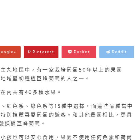
oogle+
Pinterest
Pocket
Reddit
主丸地區中，有一家栽培葡萄50年以上的果園
該地域最初種植巨峰葡萄的人之一。
在內共有40多種水果。
、紅色系、綠色系等15種中選擇，而這些品種當中
，特別推薦喜愛葡萄的遊客。和其他農園相比，更具
驗採摘巨峰葡萄。
讓小孩也可以安心食用，果園不使用任何色素和荷爾