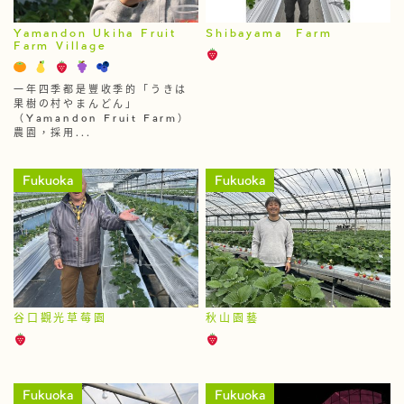
Yamandon Ukiha Fruit
Shibayama Farm
Farm Village
一年四季都是豐收季的「うきは
果樹の村やまんどん」
（Yamandon Fruit Farm）
農園，採用...
Fukuoka
Fukuoka
谷口觀光草莓園
秋山園藝
Fukuoka
Fukuoka