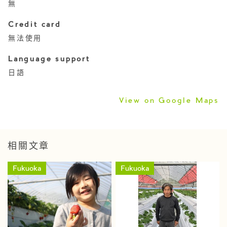
無
Credit card
無法使用
Language support
日語
View on Google Maps
相關文章
Fukuoka
Fukuoka