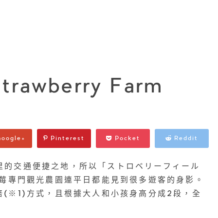
Strawberry Farm
oogle+
Pinterest
Pocket
Reddit
里的交通便捷之地，所以「ストロベリーフィール
lds）草莓專門觀光農園連平日都能見到很多遊客的身影。
培(※1)方式，且根據大人和小孩身高分成2段，全