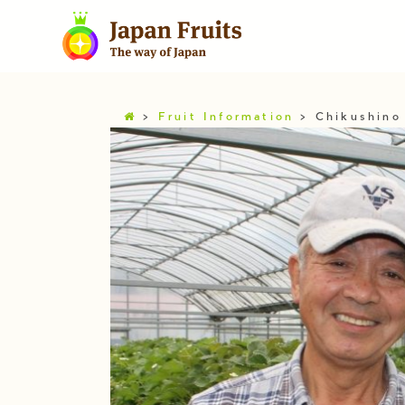
>
Fruit Information
>
Chikushino