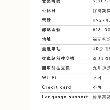
營業時間
9:00〜
公休日
採摘期
電話
092-4
郵遞區號
818-0
地址
福岡県筑
最近車站
JR原田
從車站前往交通
從JR
開車前往交通
九州道筑
Wi-Fi
不可
Credit card
不可
Language support
簡單英