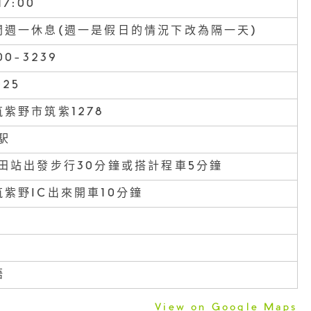
17:00
間週一休息(週一是假日的情況下改為隔一天)
00-3239
025
紫野市筑紫1278
駅
原田站出發步行30分鐘或搭計程車5分鐘
紫野IC出來開車10分鐘
語
View on Google Maps