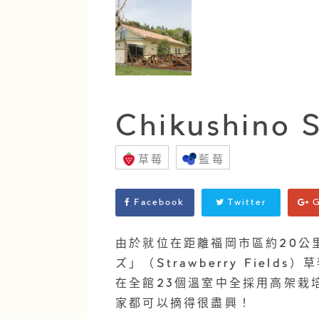
Chikushino 
草莓
藍莓
Facebook
Twitter
G
由於就位在距離福岡市區約20公
ズ」（Strawberry Fie
在全館23個溫室中全採用高架栽
家都可以摘得很盡興！