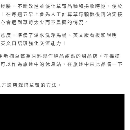
植經驗，不斷改進並優化草莓品種和採收時期，便於
莓！在每週五早上會先人工計算草莓顆數後再決定接
擔心會遇到草莓太少而不盡興的情況。
滿意度，準備了溫水洗淨馬桶、英文版看板和說明
上英文口語班強化交流能力！
使用新摘草莓為原料製作絶品甜點的甜品店。在採摘
還可以作為旅途中的休息站，在旅途中來此品嚐一下
地方設架栽培草莓的方法。