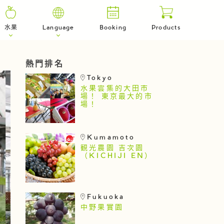
水果
Language
Booking
Products
熱門排名
Tokyo
水果雲集的大田市
場！ 東京最大的市
場！
Kumamoto
観光農園 吉次園
（KICHIJI EN）
Fukuoka
中野果實園