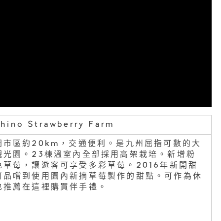
hino Strawberry Farm
岡市區約20km，交通便利。是九州屈指可數的大
觀光園。23棟溫室內全部採用高架栽培。新增粉
色草莓，讓遊客可享受多彩草莓。2016年新開甜
可品嚐到使用園內新摘草莓製作的甜點。可作為休
也推薦在這裡購買伴手禮。