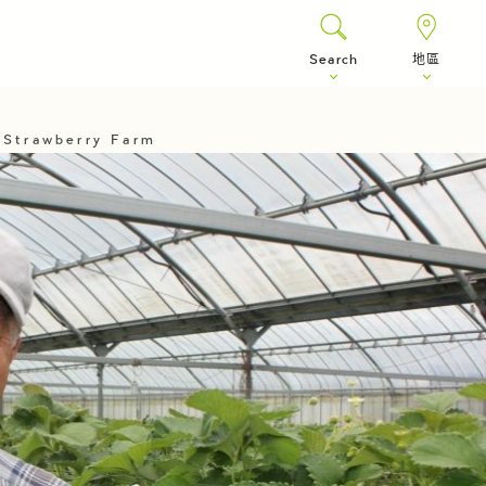
Search
地區
 Strawberry Farm