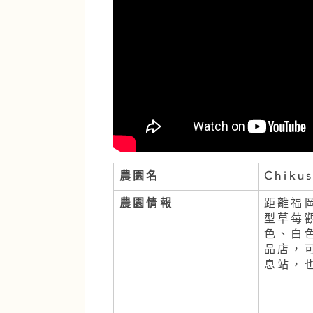
農園名
Chikus
農園情報
距離福
型草莓
色、白
品店，
息站，