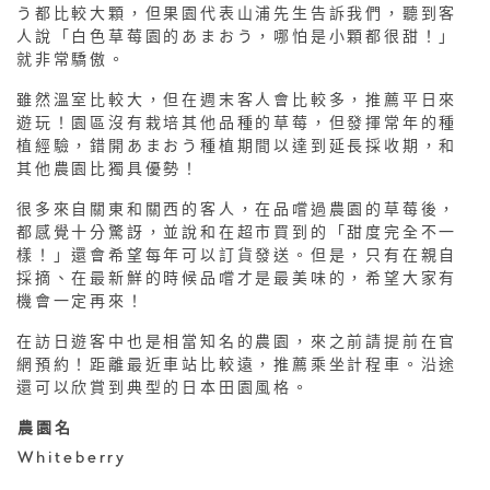
う都比較大顆，但果園代表山浦先生告訴我們，聽到客
人說「白色草莓園的あまおう，哪怕是小顆都很甜！」
就非常驕傲。
雖然溫室比較大，但在週末客人會比較多，推薦平日來
遊玩！園區沒有栽培其他品種的草莓，但發揮常年的種
植經驗，錯開あまおう種植期間以達到延長採收期，和
其他農園比獨具優勢！
很多來自關東和關西的客人，在品嚐過農園的草莓後，
都感覺十分驚訝，並說和在超市買到的「甜度完全不一
樣！」還會希望每年可以訂貨發送。但是，只有在親自
採摘、在最新鮮的時候品嚐才是最美味的，希望大家有
機會一定再來！
在訪日遊客中也是相當知名的農園，來之前請提前在官
網預約！距離最近車站比較遠，推薦乘坐計程車。沿途
還可以欣賞到典型的日本田園風格。
農園名
Whiteberry