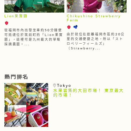
Lion果實園
Chikushino Strawberry
Farm
從福岡市內出發坐車約50分鐘便
由於就位在距離福岡市區約20公
可抵達位於筑前町的「Lion果實
里的交通便捷之地，所以「スト
園」，這裡可是九州最大的草莓
ロベリーフィールズ」
採摘農園。...
（Strawberry...
熱門排名
Tokyo
水果雲集的大田市場！ 東京最大
的市場！