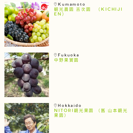
Kumamoto
観光農園 吉次園 （KICHIJI
EN）
Fukuoka
中野果實園
Hokkaido
NITORI觀光果園 （舊 山本觀光
果園）