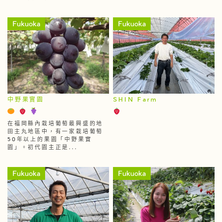
Fukuoka
Fukuoka
中野果實園
SHIN Farm
在福岡縣內栽培葡萄最興盛的地
田主丸地區中，有一家栽培葡萄
50年以上的果園「中野果實
園」。初代園主正是...
Fukuoka
Fukuoka