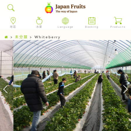
地區
水果
Language
Booking
Products
>
未分類
>
Whiteberry