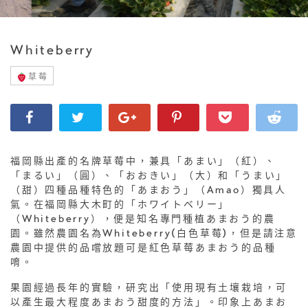
Whiteberry
草莓
福岡縣出產的名牌草莓中，兼具「あまい」（紅）、
「まるい」（圓）、「おおきい」（大）和「うまい」
（甜）四種品種特色的「あまおう」（Amao）獨具人
氣。在福岡縣大木町的「ホワイトベリー」
（Whiteberry），便是知名專門種植あまおう的農
園。雖然農園名為Whiteberry(白色草莓)，但是請注意
農園中提供的品嚐放題可是紅色草莓あまおう的品種
唷。
果園經過長年的實驗，研究出「使用現有土壤栽培，可
以產生最大程度あまおう甜度的方法」。印象上あまお