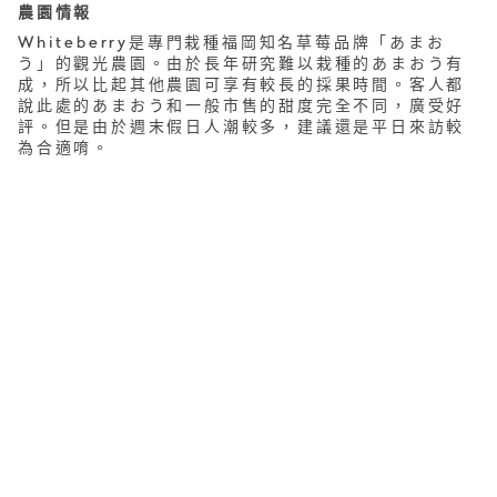
農園情報
Whiteberry是專門栽種福岡知名草莓品牌「あまお
う」的觀光農園。由於長年研究難以栽種的あまおう有
成，所以比起其他農園可享有較長的採果時間。客人都
說此處的あまおう和一般市售的甜度完全不同，廣受好
評。但是由於週末假日人潮較多，建議還是平日來訪較
為合適唷。