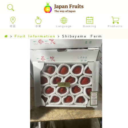
地區
水果
Language
Booking
Products
>
Fruit Information
>
Shibayama Farm