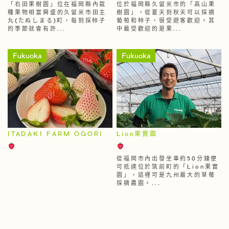
「右田果樹園」位在福岡縣內栽
位於福岡縣久留米市的「高山果
種果物相當興盛的久留米市田主
樹園」，從夏天到秋天可以採摘
丸(たぬしまる)町，每到採柿子
葡萄和柿子，很受遊客歡迎。其
的季節就會有許...
中最受歡迎的是果...
Fukuoka
Fukuoka
ITADAKI FARM OGORI
Lion果實園
從福岡市內出發坐車約50分鐘便
可抵達位於筑前町的「Lion果實
園」，這裡可是九州最大的草莓
採摘農園。...