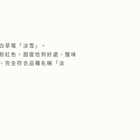
白草莓「淡雪」。
粉紅色。甜度恰到好處，酸味
，完全符合品種名稱「淡