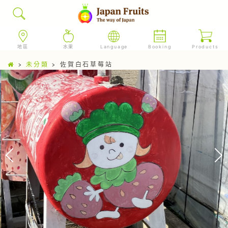
地區
水果
Language
Booking
Products
>
未分類
>
佐賀白石草莓站