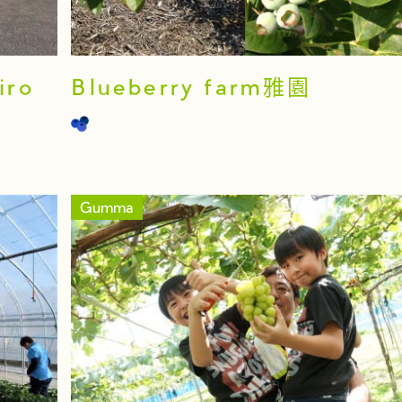
iro
Blueberry farm雅園
Gumma