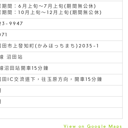
業期間：6月上旬〜7月上旬(期間無公休)
期間：10月上旬〜12月上旬(期間無公休)
23-9947
071
田市上發知町(かみほっちまち)2035-1
線 沼田站
線沼田站開車15分鐘
沼田IC交流道下，往玉原方向，開車15分鐘
用
用
View on Google Maps