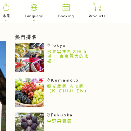
水果
Language
Booking
Products
熱門排名
Tokyo
水果雲集的大田市
場！ 東京最大的市
場！
Kumamoto
観光農園 吉次園
（KICHIJI EN）
Fukuoka
中野果實園