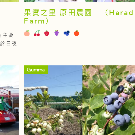
果實之里 原田農園 （Harad
Farm）
內主要
由於日夜
Gumma