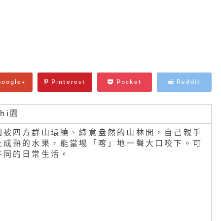
oogle+
Pinterest
Pocket
Reddit
hi園
園被四方群山環繞、綠意盎然的山林間，自己親手
上成熟的水果，能當場「喀」地一聲大口咬下。可
不同的日常生活。