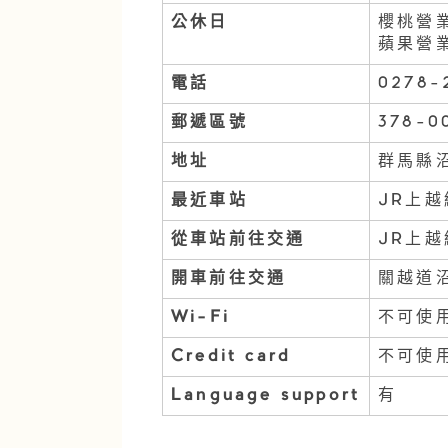
公休日
櫻桃營
蘋果營業
電話
0278-
郵遞區號
378-0
地址
群馬縣沼
最近車站
JR上越
從車站前往交通
JR上越
開車前往交通
關越道
Wi-Fi
不可使
Credit card
不可使
Language support
有