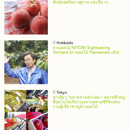
พันธุ์ยอดนิยม ฤดูกาล และอื่น ๆ~
Hokkaido
สวนผลไม้ NITORI Sightseeing
Orchard (สวนผลไม้ Yamamoto เดิม)
Tokyo
พาเที่ยว “ตลาดขายส่งโอตะ” ตลาดที่ใหญ่
ที่สุดในโตเกียวรองจากตลาดซึกิจิแหล่ง
รวมผู้เชี่ยวชาญด้านผลไม้