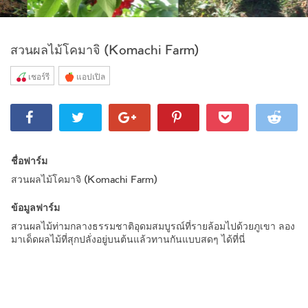
สวนผลไม้โคมาจิ (Komachi Farm)
เชอร์รี
แอปเปิล
ชื่อฟาร์ม
สวนผลไม้โคมาจิ (Komachi Farm)
ข้อมูลฟาร์ม
สวนผลไม้ท่ามกลางธรรมชาติอุดมสมบูรณ์ที่รายล้อมไปด้วยภูเขา ลอง
มาเด็ดผลไม้ที่สุกปลั่งอยู่บนต้นแล้วทานกันแบบสดๆ ได้ที่นี่