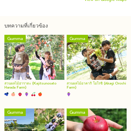
บทความที่เกี่ยวข้อง
Gumma
Gumma
สวนผลไม้ฮาราดะ (Kajitsunosato
สวนผลไม้อาคากิ โอโรชิ (Akagi Oroshi
Harada Farm)
Farm)
Gumma
Gumma