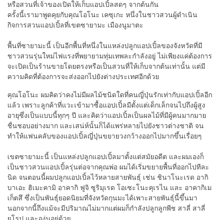
หรือสวนที่เจ้าของเปิดให้เก็บแอปเปิ้ลสดๆ จากต้นกัน
ครั้งนี้เรามาพูดคุยกับคุณโอโนะ เคซุเกะ หนึ่งในชาวสวนผู้ดำเนิน
กิจการสวนแอปเปิ้ลที่เขตซายามะ เมืองนูมาตะ
พื้นที่ซายามะนี้ เป็นอีกพื้นที่หนึ่งในแหล่งปลูกแอปเปิ้ลของจังหวัดที่มี
ชาวสวนรุ่นใหม่ไฟแรงที่พยายามทุ่มเทพละกำลังอยู่ ไม่เพียงแค่ต้องการ
จะเปิดเป็นร้านขายโดยตรงหรือเป็นสวนที่ให้เก็บจากต้นเท่านั้น แต่มี
ความคิดที่ต้องการจะส่งออกไปยังต่างประเทศอีกด้วย
คุณโอโนะ
ผมคิดว่าคงไม่มีผลไม้ชนิดใดที่คนญี่ปุ่นรักเท่ากับแอปเปิ้ลอีก
แล้ว เพราะลูกค้าที่แวะเข้ามาซื้อแอปเปิ้ลมีตั้งแต่เด็กเล็กจนไปถึงผู้สูง
อายุซึ่งเป็นแบบนี้ทุกๆ ปี และคิดว่าแอปเปิ้ลเป็นผลไม้ที่มีผู้คนมากมาย
ชื่นชอบอย่างมาก และเสน่ห์นั้นก็ได้แพร่หลายไปยังชาวต่างชาติ จน
ทำให้แฟนคลับของแอปเปิ้ลญี่ปุ่นขยายวงกว้างออกไปมากขึ้นเรื่อยๆ
เขตซายามะนี้ เป็นแหล่งปลูกแอปเปิ้ลมาตั้งแต่สมัยอดีต และผมเองก็
เป็นชาวสวนแอปเปิ้ลรุ่นต่อจากคุณพ่อ ผมได้เริ่มขยายพื้นที่ออกไปทีละ
นิด จนตอนนี้ผมปลูกแอปเปิ้ลไว้หลายสายพันธุ์ เช่น ชินาโนะเรด อากิ
บาเอะ ฮิเมะคามิ อาคากิ ฟูจิ ซูริมุเรด โอเซะโนะคุเรไน และ อาคากิเม
เก็ตสึ ซึ่งเป็นพันธุ์ยอดนิยมที่จังหวัดกุนมะได้เพาะสายพันธุ์นี้ขึ้นมา
นอกจากนี้ถึงแม้จะมีปริมาณไม่มากแต่ผมก็กำลังปลูกลูกพีช สาลี่ สาลี่
ยุโรป และองุ่นอยู่ด้วย