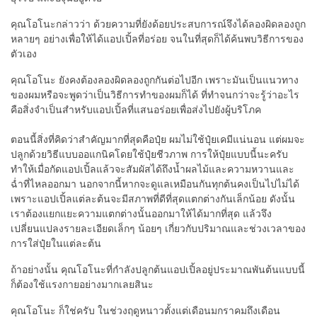
คุณโอโนะกล่าวว่า ด้วยความที่ยังด้อยประสบการณ์จึงได้ลองผิดลองถูก
หลายๆ อย่างเพื่อให้ได้แอปเปิ้ลที่อร่อย จนในที่สุดก็ได้ค้นพบวิธีการของ
ตัวเอง
คุณโอโนะ
ยังคงต้องลองผิดลองถูกกันต่อไปอีก เพราะมันเป็นแนวทาง
ของผมหรือจะพูดว่าเป็นวิธีการทำของผมก็ได้ ที่ทำจนกว่าจะรู้ว่าอะไร
คือสิ่งจำเป็นสำหรับแอปเปิ้ลที่แสนอร่อยเพื่อส่งไปยังผู้บริโภค
ตอนนี้สิ่งที่คิดว่าสำคัญมากที่สุดคือปุ๋ย ผมไม่ใช้ปุ๋ยเคมีแน่นอน แต่ผมจะ
ปลูกด้วยวิธีแบบออแกนิคโดยใช้ปุ๋ยชีวภาพ การให้ปุ๋ยแบบนี้นะครับ
ทำให้เมื่อกัดแอปเปิ้ลแล้วจะสัมผัสได้ถึงน้ำผลไม้และความหวานและ
ฉ่ำที่ไหลออกมา นอกจากนี้หากจะดูแลเหมือนกันทุกต้นคงเป็นไปไม่ได้
เพราะแอปเปิ้ลแต่ละต้นจะมีสภาพที่ดีที่สุดแตกต่างกันเล็กน้อย ดังนั้น
เราต้องแยกแยะความแตกต่างนั้นออกมาให้ได้มากที่สุด แล้วจึง
เปลี่ยนแปลงรายละเอียดเล็กๆ น้อยๆ เกี่ยวกับปริมาณและช่วงเวลาของ
การใส่ปุ๋ยในแต่ละต้น
ถ้าอย่างนั้น คุณโอโนะที่กำลังปลูกต้นแอปเปิ้ลอยู่ประมาณพันต้นแบบนี้
ก็ต้องใช้แรงกายอย่างมากเลยสินะ
คุณโอโนะ
ก็ใช่ครับ ในช่วงฤดูหนาวตั้งแต่เดือนมกราคมถึงเดือน