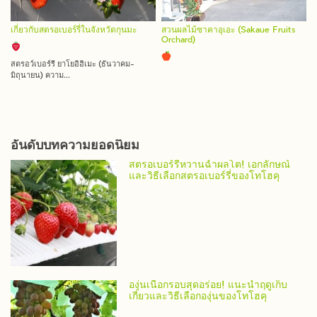
เกี่ยวกับสตรอเบอร์รี่ในจังหวัดกุนมะ
สวนผลไม้ซาคาอุเอะ (Sakaue Fruits
Orchard)
สตรอว์เบอร์รี่ ยาโยอิฮิเมะ (ธันวาคม-
มิถุนายน) ความ...
อันดับบทความยอดนิยม
สตรอเบอร์รี่หวานฉ่ำผลโต! เอกลักษณ์
และวิธีเลือกสตรอเบอร์รี่ของโทโฮคุ
องุ่นเนื้อกรอบสุดอร่อย! แนะนำฤดูเก็บ
เกี่ยวและวิธีเลือกองุ่นของโทโฮคุ