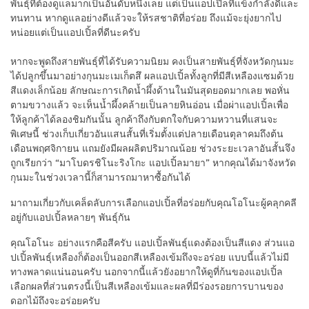
พันธุ์ที่ต้องดูแลมากเป็นอันดับหนึ่งเลย แต่เป็นแอปเปิ้ลที่แข็งกำลังดีและ
ทนทาน หากดูแลอย่างดีแล้วจะให้รสชาติที่อร่อย ถึงแม้จะยุ่งยากไป
หน่อยแต่เป็นแอปเปิ้ลที่ดีนะครับ
หากจะพูดถึงสายพันธุ์ที่ได้รับความนิยม คงเป็นสายพันธุ์ที่จังหวัดกุนมะ
ได้ปลูกขึ้นมาอย่างกุนมะเมเก็ตสึ ผลแอปเปิ้ลทั้งลูกที่มีสีเหลืองแซมด้วย
สีแดงเล็กน้อย ลักษณะการเกิดน้ำผึ้งด้านในมันสุดยอดมากเลย พอหั่น
ตามขวางแล้ว จะเห็นน้ำผึ้งคล้ายเป็นลายหินอ่อน เมื่อผ่าแอปเปิ้ลเพื่อ
ให้ลูกค้าได้ลองชิมกันนั้น ลูกค้าถึงกับตกใจกับความหวานที่แสนจะ
พิเศษนี้ ช่วงเก็บเกี่ยวอันแสนสั้นที่เริ่มตั้งแต่ปลายเดือนตุลาคมถึงต้น
เดือนพฤศจิกายน แถมยังมีผลผลิตปริมาณน้อย ช่วงระยะเวลาอันสั้นจึง
ถูกเรียกว่า “มาโบดรชิโนะริงโกะ แอปเปิ้ลมายา” หากคุณได้มาจังหวัด
กุนมะในช่วงเวลานี้ก็สามารถมาหาซื้อกันได้
มาถามเกี่ยวกับเคล็ดลับการเลือกแอปเปิ้ลที่อร่อยกับคุณโอโนะผู้คลุกคลี
อยู่กับแอปเปิ้ลหลายๆ พันธุ์กัน
คุณโอโนะ
อย่างแรกคือสีครับ แอปเปิ้ลพันธุ์แดงต้องเป็นสีแดง ส่วนแอ
ปเปิ้ลพันธุ์เหลืองก็ต้องเป็นออกสีเหลืองเข้มถึงจะอร่อย แบบนี้แล้วไม่มี
ทางพลาดแน่นอนครับ นอกจากนี้แล้วยังอยากให้ดูที่ก้นของแอปเปิ้ล
เลือกผลที่ส่วนตรงนี้เป็นสีเหลืองเข้มและผลที่มีร่องรอยการบานของ
ดอกไม้ถึงจะอร่อยครับ