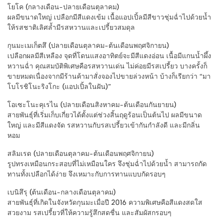
โยโค (กลางเดือน-ปลายเดือนตุลาคม)
ผลมีขนาดใหญ่ เปลือกมีสีแดงเข้ม เนื้อแอปเปิ้ลมีสีขาวชุ่มฉ่ำไปด้วยน้ำ
ให้รสชาติเลิศล้ำมีรสหวานและเปรี้ยวสมดุล
กุนมะเมเก็ตสึ (ปลายเดือนตุลาคม-ต้นเดือนพฤศจิกายน)
เปลือกผลมีสีเหลือง จุดที่โดนแสงอาทิตย์จะมีสีแดงอ่อน เนื้อมีแกนน้ำผึ้ง
หวานฉ่ำ คุณสมบัติพิเศษคือรสหวานเด่น ไม่ค่อยมีรสเปรี้ยว บางครั้งก็
ขายหมดเนื่องจากมีร้านค้ามาสั่งจองไปขายล่วงหน้า บ้างก็เรียกว่า “มา
โบโรชิโนะริงโกะ (แอปเปิ้ลในฝัน)”
โอเซะโนะคุเรไน (ปลายเดือนสิงหาคม-ต้นเดือนกันยายน)
สายพันธุ์ที่เริ่มเก็บเกี่ยวได้ตั้งแต่ช่วงสิ้นฤดูร้อนเป็นต้นไป ผลมีขนาด
ใหญ่ และมีสีแดงจัด รสหวานกับรสเปรี้ยวเข้ากันกำลังดี และมีกลิ่น
หอม
สลิมเรด (ปลายเดือนตุลาคม-ต้นเดือนพฤศจิกายน)
รูปทรงเหมือนกระสอบที่ไม่เหมือนใคร จึงชุ่มฉ่ำไปด้วยน้ำ สามารถกัด
ทานทั้งเปลือกได้ง่าย จึงเหมาะกับการทานแบบกัดรอบๆ
เบนิสึรุ (ต้นเดือน-กลางเดือนตุลาคม)
สายพันธุ์ที่เกิดในจังหวัดกุนมะเมื่อปี 2016 ความพิเศษคือสีแดงสดใส
สวยงาม รสเปรี้ยวที่ให้ความรู้สึกสดชื่น และสัมผัสกรอบๆ