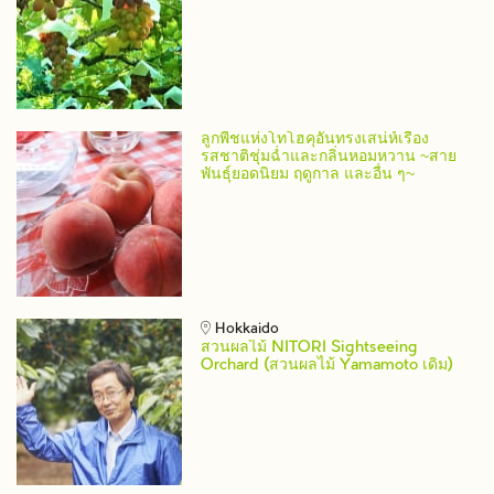
ลูกพีชแห่งโทโฮคุอันทรงเสน่ห์เรื่อง
รสชาติชุ่มฉ่ำและกลิ่นหอมหวาน ~สาย
พันธุ์ยอดนิยม ฤดูกาล และอื่น ๆ~
Hokkaido
สวนผลไม้ NITORI Sightseeing
Orchard (สวนผลไม้ Yamamoto เดิม)