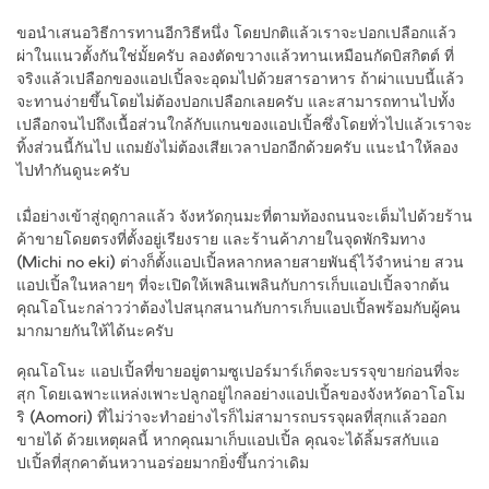
ขอนำเสนอวิธีการทานอีกวิธีหนึ่ง โดยปกติแล้วเราจะปอกเปลือกแล้ว
ผ่าในแนวตั้งกันใช่มั้ยครับ ลองตัดขวางแล้วทานเหมือนกัดบิสกิตต์ ที่
จริงแล้วเปลือกของแอปเปิ้ลจะอุดมไปด้วยสารอาหาร ถ้าผ่าแบบนี้แล้ว
จะทานง่ายขึ้นโดยไม่ต้องปอกเปลือกเลยครับ และสามารถทานไปทั้ง
เปลือกจนไปถึงเนื้อส่วนใกล้กับแกนของแอปเปิ้ลซึ่งโดยทั่วไปแล้วเราจะ
ทิ้งส่วนนี้กันไป แถมยังไม่ต้องเสียเวลาปอกอีกด้วยครับ แนะนำให้ลอง
ไปทำกันดูนะครับ
เมื่อย่างเข้าสู่ฤดูกาลแล้ว จังหวัดกุนมะที่ตามท้องถนนจะเต็มไปด้วยร้าน
ค้าขายโดยตรงที่ตั้งอยู่เรียงราย และร้านค้าภายในจุดพักริมทาง
(Michi no eki) ต่างก็ตั้งแอปเปิ้ลหลากหลายสายพันธุ์ไว้จำหน่าย สวน
แอปเปิ้ลในหลายๆ ที่จะเปิดให้เพลินเพลินกับการเก็บแอปเปิ้ลจากต้น
คุณโอโนะกล่าวว่าต้องไปสนุกสนานกับการเก็บแอปเปิ้ลพร้อมกับผู้คน
มากมายกันให้ได้นะครับ
คุณโอโนะ
แอปเปิ้ลที่ขายอยู่ตามซูเปอร์มาร์เก็ตจะบรรจุขายก่อนที่จะ
สุก โดยเฉพาะแหล่งเพาะปลูกอยู่ไกลอย่างแอปเปิ้ลของจังหวัดอาโอโม
ริ (Aomori) ที่ไม่ว่าจะทำอย่างไรก็ไม่สามารถบรรจุผลที่สุกแล้วออก
ขายได้ ด้วยเหตุผลนี้ หากคุณมาเก็บแอปเปิ้ล คุณจะได้ลิ้มรสกับแอ
ปเปิ้ลที่สุกคาต้นหวานอร่อยมากยิ่งขึ้นกว่าเดิม