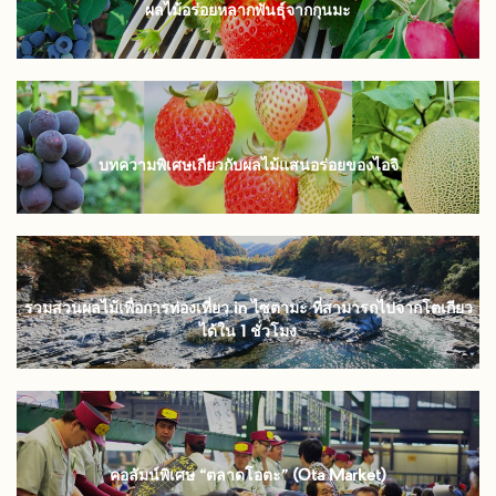
ผลไม้อร่อยหลากพันธุ์จากกุนมะ
บทความพิเศษเกี่ยวกับผลไม้แสนอร่อยของไอจิ
รวมสวนผลไม้เพื่อการท่องเที่ยว in ไซตามะ ที่สามารถไปจากโตเกียว
ได้ใน 1 ชั่วโมง
คอลัมน์พิเศษ “ตลาดโอตะ” (Ota Market)