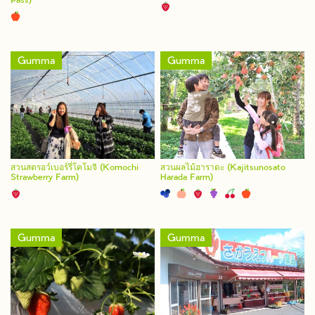
Pass)
Gumma
Gumma
สวนสตรอว์เบอร์รี่โคโมจิ (Komochi
สวนผลไม้ฮาราดะ (Kajitsunosato
Strawberry Farm)
Harada Farm)
Gumma
Gumma