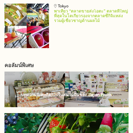
Tokyo
พาเที่ยว “ตลาดขายส่งโอตะ” ตลาดที่ใหญ่
ที่สุดในโตเกียวรองจากตลาดซึกิจิแหล่ง
รวมผู้เชี่ยวชาญด้านผลไม้
คอลัมน์พิเศษ
บทความพิเศษกิจการในสนามบินของ Japan Fruits