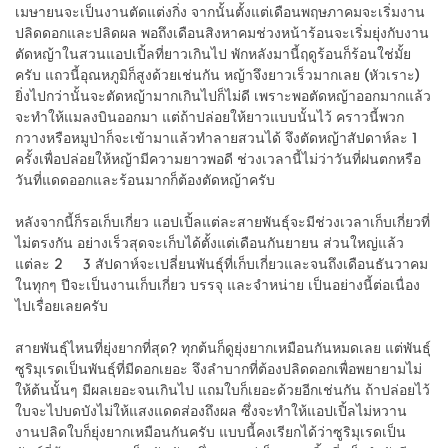
เมษายนจะเป็นงานตัดแต่งกิ่ง จากนั้นตั้งแต่เดือนพฤษภาคมจะเริ่มงาน
ปลิดดอกและปลิดผล พอถึงเดือนสิงหาคมช่วงหน้าร้อนจะเริ่มยุ่งกับงาน
ตัดหญ้าในสวนแอปเปิ้ลที่ยาวเกินไป พักหลังมานี้ฤดูร้อนก็ร้อนใช่มั้ย
ครับ แถวนี้อุณหภูมิก็สูงด้วยเช่นกัน หญ้าจึงยาวเร็วมากเลย (หัวเราะ)
ยิ่งไปกว่านั้นจะตัดหญ้ามากเกินไปก็ไม่ดี เพราะพอตัดหญ้าออกมากแล้ว
จะทำให้แมลงบินออกมา แต่ถ้าปล่อยให้ยาวแบบนั้นไว้ คราวนี้พวก
กวางหรือหมูป่าก็จะเข้ามาแล้วทำลายสวนได้ จึงตัดหญ้าสัปดาห์ละ 1
ครั้งเพื่อปล่อยให้หญ้ามีความยาวพอดี ช่วงเวลานี้ไม่ว่าวันที่ฝนตกหรือ
วันที่แดดออกและร้อนมากก็ต้องตัดหญ้าครับ
หลังจากนี้ก็รอเก็บเกี่ยว แอปเปิ้ลแต่ละสายพันธุ์จะมีช่วงเวลาเก็บเกี่ยวที่
ไม่ตรงกัน อย่างเร็วสุดจะเก็บได้ตั้งแต่เดือนกันยายน ส่วนใหญ่แล้ว
แต่ละ 2 – 3 สัปดาห์จะเปลี่ยนพันธุ์ที่เก็บเกี่ยวและจนถึงเดือนธันวาคม
ในทุกๆ ปีจะเป็นงานเก็บเกี่ยว บรรจุ และจำหน่าย เป็นอย่างนี้ต่อเนื่อง
ไปเรื่อยเลยครับ
สายพันธุ์ไหนที่ยุ่งยากที่สุด? ทุกต้นก็ดูยุ่งยากเหมือนกันหมดเลย แต่พันธุ์
ซูริมุเรดเป็นพันธุ์ที่มีดอกเยอะ จึงลำบากที่ต้องปลิดดอกเพื่อพยายามไม่
ให้ต้นนั้นๆ มีผลเยอะจนเกินไป แถมใบก็เยอะด้วยอีกเช่นกัน ถ้าปล่อยไว้
ใบจะไปบดบังไม่ให้แสงแดดส่องถึงผล ซึ่งจะทำให้แอปเปิ้ลไม่หวาน
งานปลิดใบก็ยุ่งยากเหมือนกันครับ แบบนี้คงเรียกได้ว่าซูริมุเรดเป็น