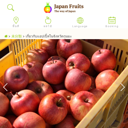
พื้นที่
ผลไม้
Language
Booking
>
未分類
>
เกี่ยวกับแอปเปิ้ลในจังหวัดกุนมะ