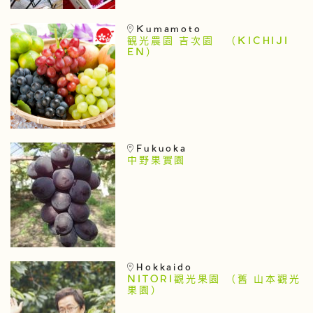
Kumamoto
観光農園 吉次園 （KICHIJI
EN）
Fukuoka
中野果實園
Hokkaido
NITORI觀光果園 （舊 山本觀光
果園）