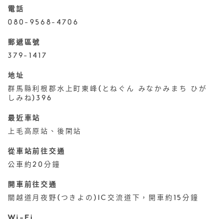
電話
080-9568-4706
郵遞區號
379-1417
地址
群馬縣利根郡水上町東峰(とねぐん みなかみまち ひが
しみね)396
最近車站
上毛高原站、後閑站
從車站前往交通
公車約20分鐘
開車前往交通
關越道月夜野(つきよの)IC交流道下，開車約15分鐘
Wi-Fi