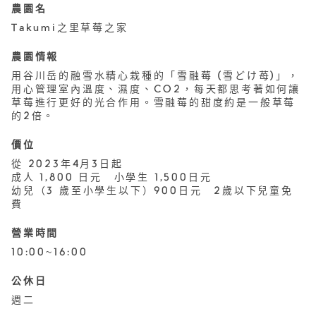
農園名
Takumi之里草莓之家
農園情報
用谷川岳的融雪水精心栽種的「雪融莓 (雪どけ苺)」，
用心管理室內溫度、濕度、CO2，每天都思考著如何讓
草莓進行更好的光合作用。雪融莓的甜度約是一般草莓
的2倍。
價位
從 2023年4月3日起
成人 1,800 日元 小學生 1,500日元
幼兒（3 歲至小學生以下）900日元 2歲以下兒童免
費
營業時間
10:00~16:00
公休日
週二