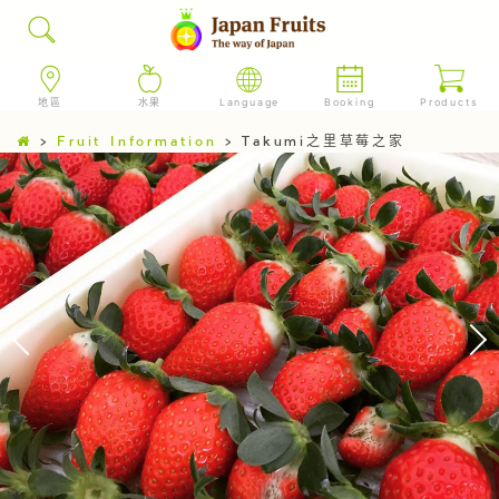
地區
水果
Language
Booking
Products
>
Fruit Information
>
Takumi之里草莓之家