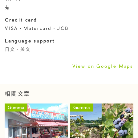
有
Credit card
VISA、Matercard、JCB
Language support
日文、英文
View on Google Maps
相關文章
Gumma
Gumma