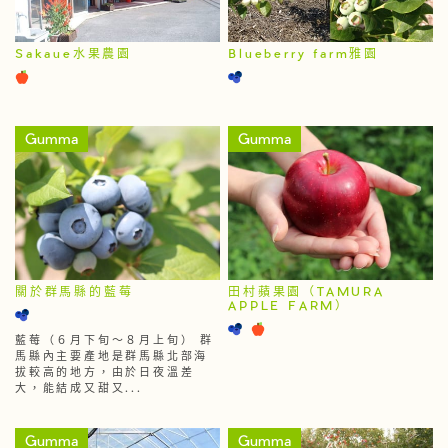
Sakaue水果農園
Blueberry farm雅園
Gumma
Gumma
關於群馬縣的藍莓
田村蘋果園（TAMURA
APPLE FARM）
藍莓（６月下旬～８月上旬） 群
馬縣內主要產地是群馬縣北部海
拔較高的地方，由於日夜溫差
大，能結成又甜又...
Gumma
Gumma