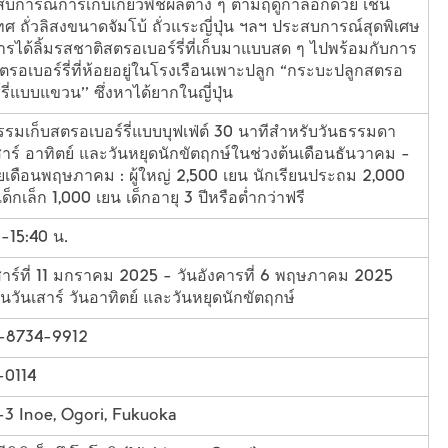
บการณ์การเก็บเกี่ยวพืชผลต่าง ๆ ตามฤดูกาลอีกด้วย เช่น
ทศ ถั่วลิสงขนาดจัมโบ้ ถั่วแระญี่ปุ่น ฯลฯ ประสบการณ์สุดพิเศษ
ารได้ลิ้มรสชาติสตรอเบอร์รี่ที่เก็บมาแบบสด ๆ ไปพร้อมกับการ
รอเบอร์รี่ที่ห้อยอยู่ในโรงเรือนเพาะปลูก “กระบะปลูกสตรอ
์รี่แบบแขวน'' ซึ่งหาได้ยากในญี่ปุ่น
รรมเก็บสตรอเบอร์รี่แบบบุฟเฟ่ต์ 30 นาทีสำหรับวันธรรมดา
สาร์ อาทิตย์ และวันหยุดนักขัตฤกษ์ในช่วงต้นเดือนธันวาคม -
เดือนพฤษภาคม : ผู้ใหญ่ 2,500 เยน นักเรียนประถม 2,000
เด็กเล็ก 1,000 เยน เด็กอายุ 3 ปีหรือต่ำกว่าฟรี
-15:40 น.
สาร์ที่ 11 มกราคม 2025 - วันอังคารที่ 6 พฤษภาคม 2025
ในวันเสาร์ วันอาทิตย์ และวันหยุดนักขัตฤกษ์
-8734-9912
-0114
3 Inoe, Ogori, Fukuoka