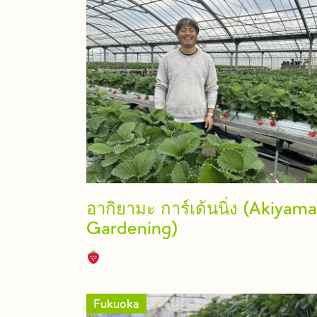
อากิยามะ การ์เด้นนิ่ง (Akiyama
Gardening)
Fukuoka