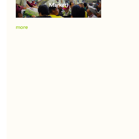
Market)
more