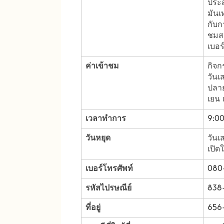
ประส
มันเ
กับก
ชมสต
เบอร
ค่าเข้าชม
กิจก
วันเ
ปลาย
เยน 
เวลาทำการ
9:00
วันหยุด
วันเ
เปิด
เบอร์โทรศัพท์
080
รหัสไปรษณีย์
838
ที่อยู่
656-