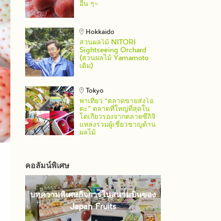
อื่น ๆ~
Hokkaido
สวนผลไม้ NITORI
Sightseeing Orchard
(สวนผลไม้ Yamamoto
เดิม)
Tokyo
พาเที่ยว “ตลาดขายส่งโอ
ตะ” ตลาดที่ใหญ่ที่สุดใน
โตเกียวรองจากตลาดซึกิจิ
แหล่งรวมผู้เชี่ยวชาญด้าน
ผลไม้
คอลัมน์พิเศษ
บทความพิเศษกิจการในสนามบินของ
Japan Fruits