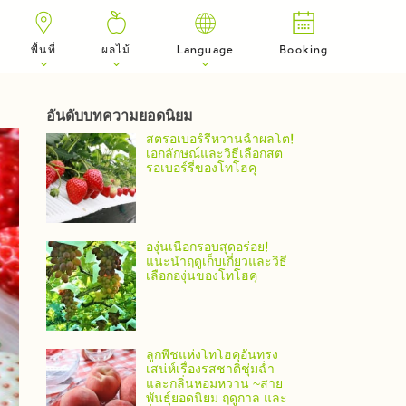
พื้นที่
ผลไม้
Language
Booking
อันดับบทความยอดนิยม
สตรอเบอร์รี่หวานฉ่ำผลโต!
เอกลักษณ์และวิธีเลือกสต
รอเบอร์รี่ของโทโฮคุ
องุ่นเนื้อกรอบสุดอร่อย!
แนะนำฤดูเก็บเกี่ยวและวิธี
เลือกองุ่นของโทโฮคุ
ลูกพีชแห่งโทโฮคุอันทรง
เสน่ห์เรื่องรสชาติชุ่มฉ่ำ
และกลิ่นหอมหวาน ~สาย
พันธุ์ยอดนิยม ฤดูกาล และ