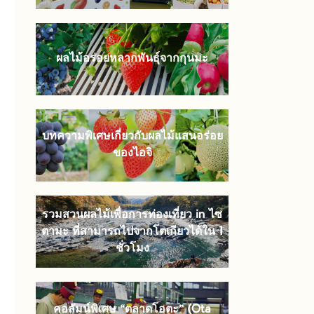
ผลไม้อร่อยหลากพันธุ์จากกุนมะ
บทความพิเศษเกี่ยวกับผลไม้แสนอร่อย
ของไอจิ
รวมสวนผลไม้เพื่อการท่องเที่ยว in ไซ
ตามะ ที่สามารถไปจากโตเกียวได้ใน 1
ชั่วโมง
คอลัมน์พิเศษ “ตลาดโอตะ” (Ota