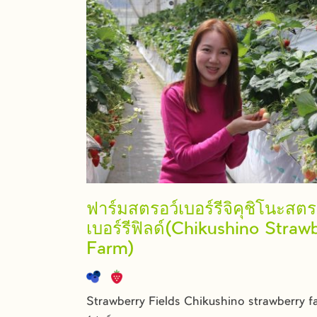
ฟาร์มสตรอว์เบอร์รีจิคุชิโนะสตร
เบอร์รีฟิลด์(Chikushino Straw
Farm)
Strawberry Fields Chikushino strawberry f