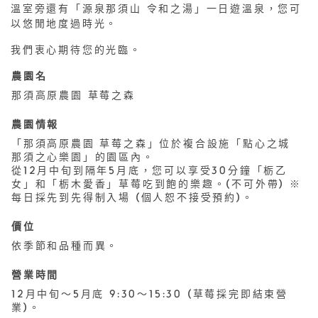
溫室旁還有「源泉那須山 令和之湯」一日遊溫泉，您可
以悠閒地度過時光。
我們衷心期待您的光臨。
農園名
那須高原農園 草莓之森
農園情報
「那須高原農園 草莓之森」位於複合設施「點心之城
那須之心樂園」的園區內。
從12月中旬到隔年5月底，您可以享受30分鐘「栃乙
女」和「栃木愛香」草莓吃到飽的樂趣。(不可外帶) ※
每日採先到先得制入場 (個人恕不接受預約)。
價位
依季節和品種而異。
營業時間
12月中旬～5月底 9:30～15:30 (草莓採完即結束營
業)。