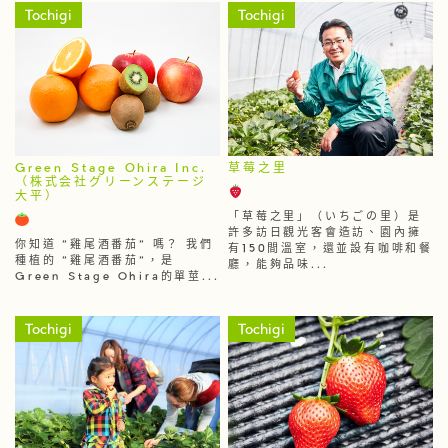
Tochigi
Tochigi
Green Stage Ohira Inc.
草莓之里
（株式会社グリーンステージ
大平）
「草莓之里」（いちごの里）是
許多訪日觀光客會造訪、園內擁
你知道 "雞尾酒番茄" 嗎？ 我們
有150間溫室，還並設有咖啡和餐
種植的 "雞尾酒番茄"，是
廳，能夠品味...
Green Stage Ohira的單莖...
Tochigi
Tochigi