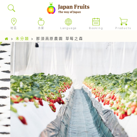
地區
水果
Language
Booking
Products
>
未分類
>
那須高原農園 草莓之森