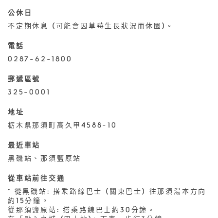
公休日
不定期休息 (可能會因草莓生長狀況而休園)。
電話
0287-62-1800
郵遞區號
325-0001
地址
栃木県那須町高久甲4588-10
最近車站
黑磯站、那須鹽原站
從車站前往交通
* 從黑磯站: 搭乘路線巴士 (關東巴士) 往那須湯本方向
約15分鐘。
從那須鹽原站: 搭乘路線巴士約30分鐘。