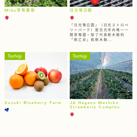
Mibu草莓農場
日光莓公園
「日光莓公園」（日光ストロベ
リーパーク）是日光市內唯一一
間草莓園。除了代表栃木縣的
「栃乙女」和栃木縣...
Tochigi
Tochigi
Suzuki Blueberry Farm
JA Hagano Mashiko
Strawberry Complex