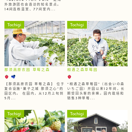
“iwafune Fruit Park ”是海
外旅游团也会造访的知名景点。
14间连栋温室、77间室内...
Tochigi
Tochigi
那须高原农园 草莓之森
相遇之森草莓园
【那须高原农园 草莓之森】 位于
“相遇之森草莓园”（出会いの森
复合设施“菓子之城 那须之心”的
いちご园）开园以来12年间，长
园区内。 在园内，从12月上旬到
期受回头客的亲睐。园内栽培和
5月...
销售3种草莓...
Tochigi
Tochigi