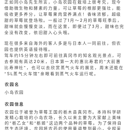
正如同小岛先生所言，小岛农园在栽培上很考究，现今
借助微生物和酵素的力量，可让草莓的根部更强壮，能
吸收更多养分，让草莓果肉营养满点！香味浓郁，超级
甜的草莓就登场啦。一般过了1月～2月的草莓旺季后，
甜味就会慢慢变淡，而在这里，即便过了3月，甜味也完
全没有改变，依旧甜入心头哦。
现在很多来自海外的客人多是与日本人一同前往，但农
园也提供英语接待哦。
驾车约15分钟左右即可前往真冈市的知名观光景点，可
去参观有高达20米，日本第一大的惠比寿君的“大前惠
比寿神社”，也可以去欣赏蒸气火车的展览，周末还能在
“SL蒸气火车馆”亲眼看到蒸气火车运行呢。
农园名
小岛农园
农园信息
农园位于被誉为草莓王国的栃木县真冈市。本持科学研
发精心栽培的小岛农场，长久以来主要为大家献上美味
的“栃乙女”和“栃姬”这边两个品种的草莓。为了保持自
然生态环境，农园将农药的使用量调整到最小，全程采