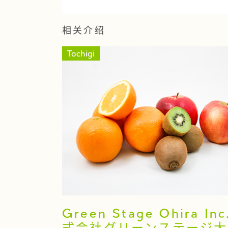
相关介绍
Tochigi
Green Stage Ohira In