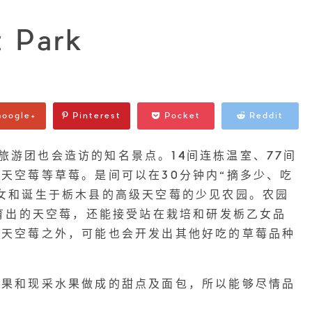
t Park
oogle+
Pinterest
Pocket
Reddit
 ”是海外旅游团也会造访的知名景点。14间连栋温室、77间
天空莓等草莓。是间可以在30分钟内“摘多少、吃
女和诞生于栃木县的高级天空莓的少见农园。农园
培育出的天空莓，还能接受站在栽培和研发栃乙女品
了天空莓之外，可能也会开发出其他好吃的草莓品种
水果和现采水果做成的甜点及面包，所以能够尽情品