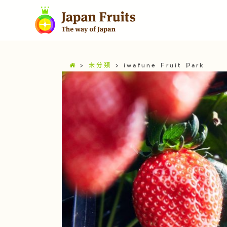
>
未分類
>
iwafune Fruit Park