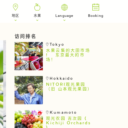
地区
水果
Language
Booking
访问排名
Tokyo
水果云集的大田市场
! 东京最大的市
场！
Hokkaido
NITORI观光果园
（旧 山本观光果园）
Kumamoto
观光农园 吉次园 (
Kichiji Orchards