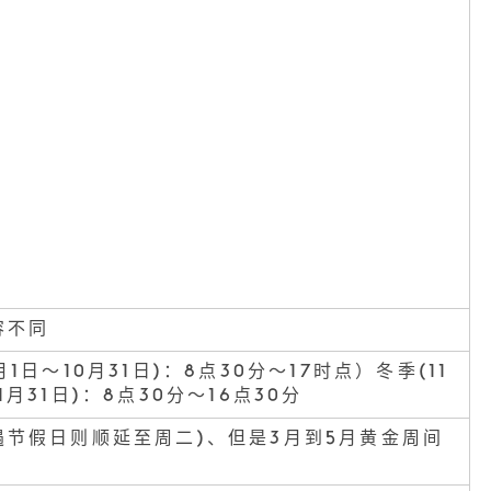
容不同
月1日～10月31日)：8点30分～17时点）冬季(11
1月31日)：8点30分～16点30分
遇节假日则顺延至周二)、但是3月到5月黄金周间