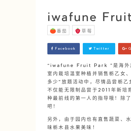
iwafune Frui
番茄
草莓
Facebook
Twitter
G
“iwafune Fruit Park
室内栽培温室种植并销售栃乙女、
多少”放题活动中，尽情品尝栃乙
不仅能无限制品尝于2011年新
种最前线的第一人的指导哦！除
吧！
另外，由于园内也有直售蔬菜、
味栃木县水果美味！