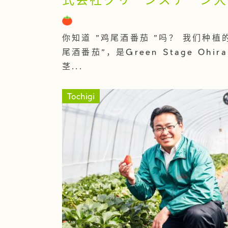
式会社グリーンステージ大
你知道 "鸡尾酒番茄 "吗？ 我们种植的
尾酒番茄"，是Green Stage Ohir
茎...
Tochigi