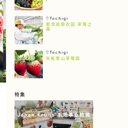
)
Tochigi
那须高原农园 草莓之
森
Tochigi
矢板里山草莓园
特集
Japan Fruits 机场事业特辑