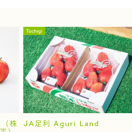
Tochigi
c.（株
JA足利 Aguri Land