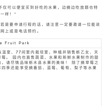
不仅可以便宜买到好吃的水果，边摘边吃放题也特
一样！”
以若是要申请行程的话，请注意一定要邀请一位能说
在网上或是电话预约。
e Fruit Park
连栋温室、77间室内栽培室，种植并销售栃乙女、天
草莓。 园内也直售蔬菜、水果和新鲜水果制作的甜
包，请尽情品味栃木县水果的美味！ 除了摘草莓之
年四季还能享受摘番茄、蓝莓、葡萄、梨子等水果
。