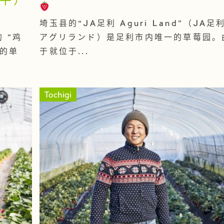
平）
埼玉县的“JA足利 Aguri Land”（JA足
 "鸡
アグリランド）是足利市内唯一的草莓园。
a的单
于就位于...
Tochigi