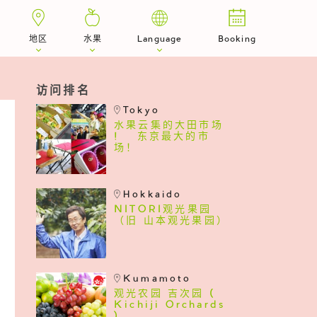
地区
水果
Language
Booking
访问排名
Tokyo
水果云集的大田市场
! 东京最大的市
场！
Hokkaido
NITORI观光果园
（旧 山本观光果园）
Kumamoto
观光农园 吉次园 (
Kichiji Orchards