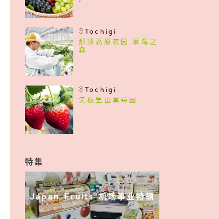
)
Tochigi
那须高原农园 草莓之
森
Tochigi
矢板里山草莓园
特集
Japan Fruits 机场事业特辑