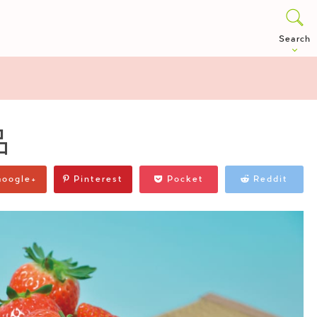
Search
品
oogle+
Pinterest
Pocket
Reddit