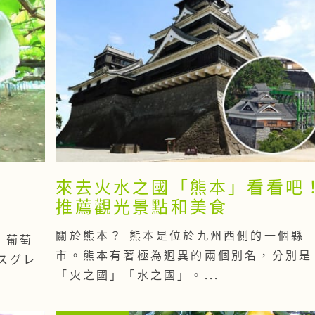
來去火水之國「熊本」看看吧
推薦觀光景點和美食
關於熊本？ 熊本是位於九州西側的一個縣
 葡萄
市。熊本有著極為迥異的兩個別名，分別是
スグレ
「火之國」「水之國」。...