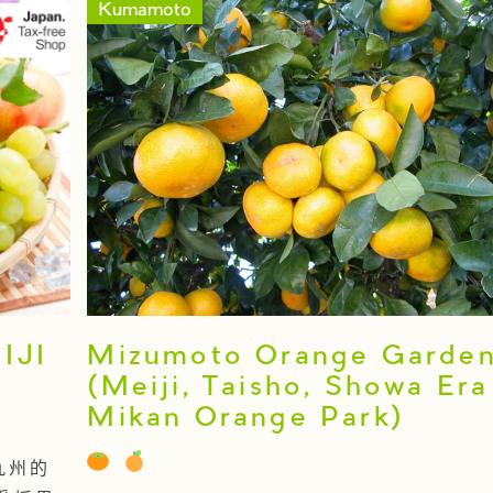
Kumamoto
JI
Mizumoto Orange Garde
(Meiji, Taisho, Showa Era
Mikan Orange Park)
九州的