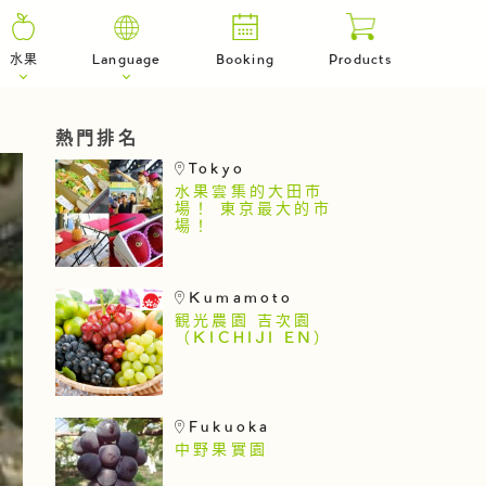
水果
Language
Booking
Products
熱門排名
Tokyo
水果雲集的大田市
場！ 東京最大的市
場！
Kumamoto
観光農園 吉次園
（KICHIJI EN）
Fukuoka
中野果實園