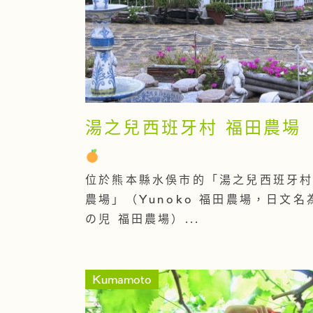
湯之兒西班牙村 福田農場
位於熊本縣水俁市的「湯之兒西班牙村
農場」（Yunoko 福田農場，日文名
の児 福田農場）...
Kumamoto