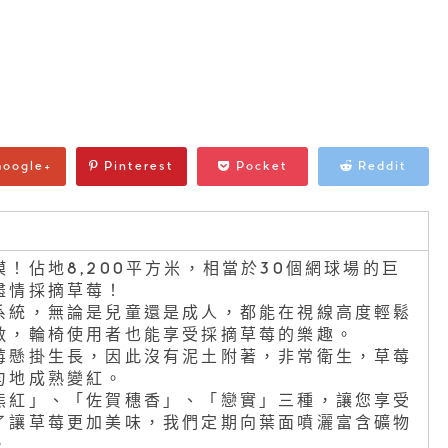
oogle+
Pinterest
Pocket
Reddit
！佔地8,200平方米，相當於30個網球場的巨
盡情採摘草莓！
系統，無論是兒童還是成人，都能在視線高度輕鬆
敞，輪椅使用者也能享受採摘草莓的樂趣。
莓懸掛生長，因此沒有泥土附著，非常衛生，草莓
勻地成熟變紅。
熊紅」、「佐賀穗香」、「戀實」三種，讓您享受
了讓草莓更加美味，我們定期向葉面噴灑富含礦物
。