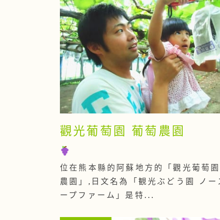
觀光葡萄園 葡萄農園
位在熊本縣的阿蘇地方的「觀光葡萄園
農園」,日文名為「観光ぶどう園 ノー
ープファーム」是特...