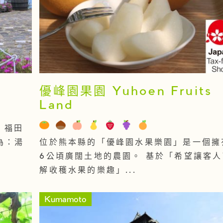
優峰園果園 Yuhoen Fruits
Land
 福田
為：湯
位於熊本縣的「優峰園水果樂園」是一個擁
6公頃廣闊土地的農園。 基於「希望讓客人
解收穫水果的樂趣」...
Kumamoto