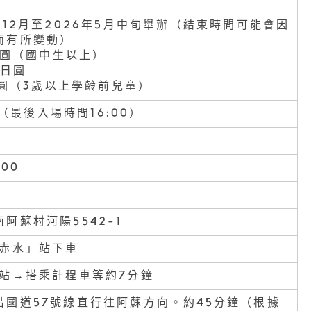
年12月至2026年5月中旬舉辦（結束時間可能會因
而有所變動）
0日圓（國中生以上）
0日圓
0日圓（3歲以上學齡前兒童）
00（最後入場時間16:00）
500
阿蘇村河陽5542-1
「赤水」站下車
」站→搭乘計程車等約7分鐘
沿國道57號線直行往阿蘇方向。約45分鐘（根據