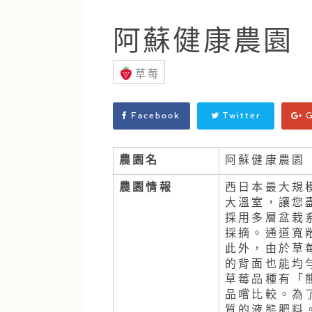
阿蘇健康農園
草莓
Facebook
Twitter
G
農園名
阿蘇健康農園
農園情報
西日本最大規模
大溫室，讓您
採用多層盆栽
採摘。通道寬
此外，由於草
的背面也能均
草莓品種有「
品嚐比較。為
質的液態肥料