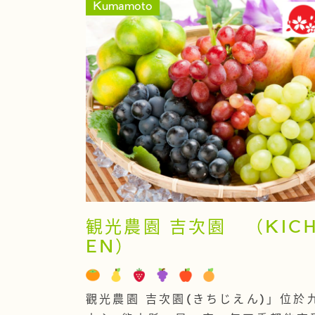
Kumamoto
観光農園 吉次園 （KICHI
EN）
觀光農園 吉次園(きちじえん)」位於