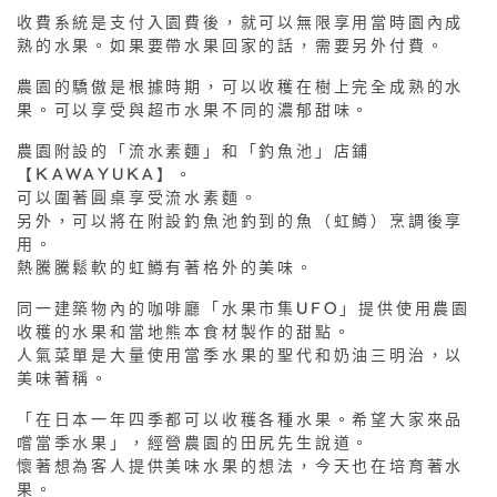
收費系統是支付入園費後，就可以無限享用當時園內成
熟的水果。如果要帶水果回家的話，需要另外付費。
農園的驕傲是根據時期，可以收穫在樹上完全成熟的水
果。可以享受與超市水果不同的濃郁甜味。
農園附設的「流水素麵」和「釣魚池」店鋪
【KAWAYUKA】。
可以圍著圓桌享受流水素麵。
另外，可以將在附設釣魚池釣到的魚（虹鱒）烹調後享
用。
熱騰騰鬆軟的虹鱒有著格外的美味。
同一建築物內的咖啡廳「水果市集UFO」提供使用農園
收穫的水果和當地熊本食材製作的甜點。
人氣菜單是大量使用當季水果的聖代和奶油三明治，以
美味著稱。
「在日本一年四季都可以收穫各種水果。希望大家來品
嚐當季水果」，經營農園的田尻先生說道。
懷著想為客人提供美味水果的想法，今天也在培育著水
果。