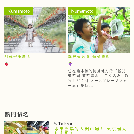
Kumamoto
Kumamoto
阿蘇健康農園
觀光葡萄園 葡萄農園
位在熊本縣的阿蘇地方的「觀光
葡萄園 葡萄農園」,日文名為「観
光ぶどう園 ノースグレープファ
ーム」是特...
熱門排名
Tokyo
水果雲集的大田市場！ 東京最大
的市場！