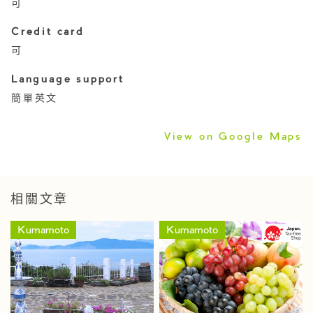
可
Credit card
可
Language support
簡單英文
View on Google Maps
相關文章
Kumamoto
Kumamoto