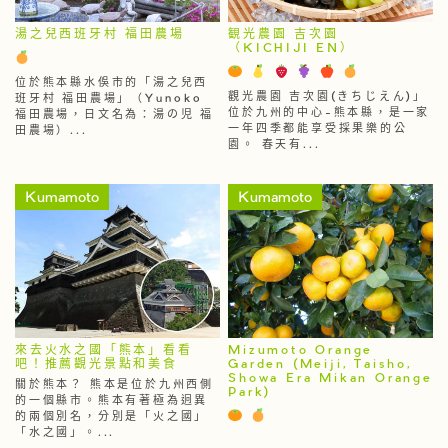
湯之兒西班牙村 福田農場
観光農園 吉次園
（KICHIJI EN）
位於熊本縣水俁市的「湯之兒西
觀光農園 吉次園(きちじえん)」
班牙村 福田農場」（Yunoko
位於九州的中心-熊本縣，是一家
福田農場，日文名為：湯の児 福
一年四季都能享受採果樂的公
田農場）...
園。 春天有...
Kumamoto
Kumamoto
來去火水之國「熊本」看看
Mizumoto Orange
吧！推薦觀光景點和美食
Garden (Meiji, Taisho,
Showa Era Mikan Orange
關於熊本？ 熊本是位於九州西側
Park)
的一個縣市。熊本有著極為迥異
的兩個別名，分別是「火之國」
「水之國」。...