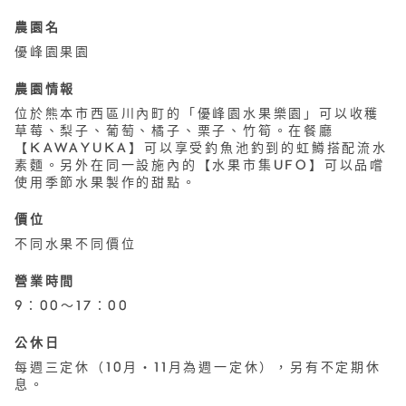
農園名
優峰園果園
農園情報
位於熊本市西區川內町的「優峰園水果樂園」可以收穫
草莓、梨子、葡萄、橘子、栗子、竹筍。在餐廳
【KAWAYUKA】可以享受釣魚池釣到的虹鱒搭配流水
素麵。另外在同一設施內的【水果市集UFO】可以品嚐
使用季節水果製作的甜點。
價位
不同水果不同價位
營業時間
9：00〜17：00
公休日
每週三定休（10月・11月為週一定休），另有不定期休
息。