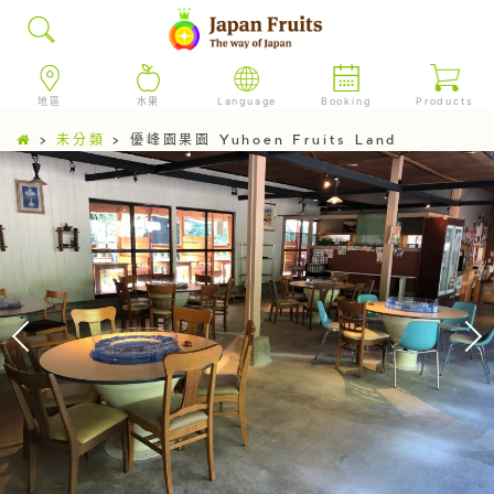
地區
水果
Language
Booking
Products
>
未分類
>
優峰園果園 Yuhoen Fruits Land