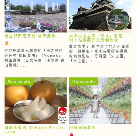
湯之兒西班牙村 福田農場
來去火水之國「熊本」看看
吧！推薦觀光景點和美食
關於熊本？ 熊本是位於九州西側
位於熊本縣水俁市的「湯之兒西
的一個縣市。熊本有著極為迥異
班牙村 福田農場」（Yunoko
的兩個別名，分別是「火之國」
福田農場，日文名為：湯の児 福
「水之國」。...
田農場）...
Kumamoto
Kumamoto
優峰園果園 Yuhoen Fruits
阿蘇健康農園
Land