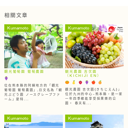
相關文章
Kumamoto
Kumamoto
觀光葡萄園 葡萄農園
観光農園 吉次園
（KICHIJI EN）
位在熊本縣的阿蘇地方的「觀光
觀光農園 吉次園(きちじえん)」
葡萄園 葡萄農園」,日文名為「観
位於九州的中心-熊本縣，是一家
光ぶどう園 ノースグレープファ
一年四季都能享受採果樂的公
ーム」是特...
園。 春天有...
Kumamoto
Kumamoto