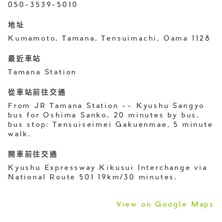
050-3539-5010
地址
Kumamoto, Tamana, Tensuimachi, Oama 1128
最近車站
Tamana Station
從車站前往交通
From JR Tamana Station -- Kyushu Sangyo
bus for Oshima Sanko, 20 minutes by bus,
bus stop: Tensuiseimei Gakuenmae, 5 minute
walk.
開車前往交通
Kyushu Expressway Kikusui Interchange via
National Route 501 19km/30 minutes.
View on Google Maps