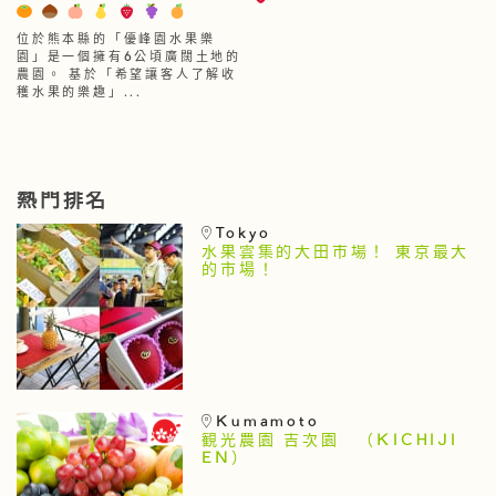
位於熊本縣的「優峰園水果樂
園」是一個擁有6公頃廣闊土地的
農園。 基於「希望讓客人了解收
穫水果的樂趣」...
熱門排名
Tokyo
水果雲集的大田市場！ 東京最大
的市場！
Kumamoto
観光農園 吉次園 （KICHIJI
EN）