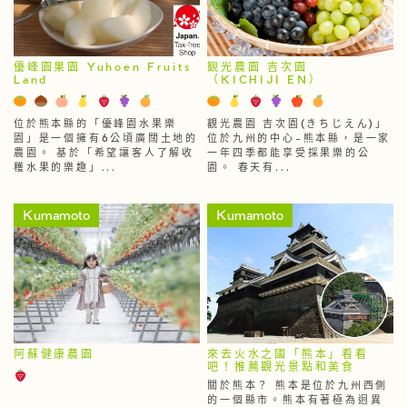
優峰園果園 Yuhoen Fruits
観光農園 吉次園
Land
（KICHIJI EN）
位於熊本縣的「優峰園水果樂
觀光農園 吉次園(きちじえん)」
園」是一個擁有6公頃廣闊土地的
位於九州的中心-熊本縣，是一家
農園。 基於「希望讓客人了解收
一年四季都能享受採果樂的公
穫水果的樂趣」...
園。 春天有...
Kumamoto
Kumamoto
阿蘇健康農園
來去火水之國「熊本」看看
吧！推薦觀光景點和美食
關於熊本？ 熊本是位於九州西側
的一個縣市。熊本有著極為迥異