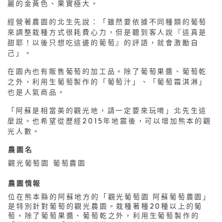
麗的金黃色、果實極大。
經營著農園的北生先說：「雖然要依據不同種類的葡萄
來調整栽種方式很耗費心力，但是聽到客人說『這真是
甜耶！以後只想吃這邊的葡萄』的評語，就會激勵自
己」。
在園內也有販售葡萄的加工品。除了葡萄果醬、葡萄乾
之外，利用生葡萄製作的「葡萄汁」、「葡萄霜淇淋」
也是人氣商品。
「阿蘇是相當美的觀光地，請一定要來玩唷」北先生這
麼說。也希望從歷經2015年地震後，可以增加熊本的觀
光人數。
農園名
觀光葡萄園 葡萄農園
農園情報
位在熊本縣的阿蘇地方的「觀光葡萄園 阿蘇葡萄農園」
是特別針對葡萄的觀光農園。栽種著種20種以上的葡
萄。除了葡萄果醬、葡萄乾之外，利用生葡萄製作的