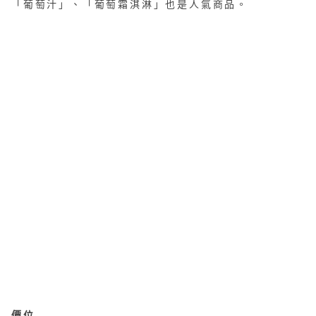
「葡萄汁」、「葡萄霜淇淋」也是人氣商品。