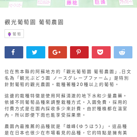
觀光葡萄園 葡萄農園
葡萄
位在熊本縣的阿蘇地方的「觀光葡萄園 葡萄農園」,日文
名為「観光ぶどう園 ノースグレープファーム」是特別
針對葡萄的觀光農園。栽種著種20種以上的葡萄。
這邊的栽種特徵是使用阿蘇清澈的地下水和少量農藥。
依據不同葡萄品種來調整栽種方式。入園免費，採用的
付費方式是在園內採收多少來計費。由於種植都在溫室
內，所以即便下雨也能享受採果樂。
農園內最推薦的品種就是「雄峰(ゆうほう)」。這品種
是在日本也很少在市場看見的品種，它的特點是擁有美