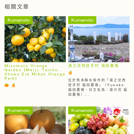
相關文章
Kumamoto
Kumamoto
Mizumoto Orange
湯之兒西班牙村 福田農場
Garden (Meiji, Taisho,
Showa Era Mikan Orange
Park)
位於熊本縣水俁市的「湯之兒西
班牙村 福田農場」（Yunoko
福田農場，日文名為：湯の児 福
田農場）...
Kumamoto
Kumamoto