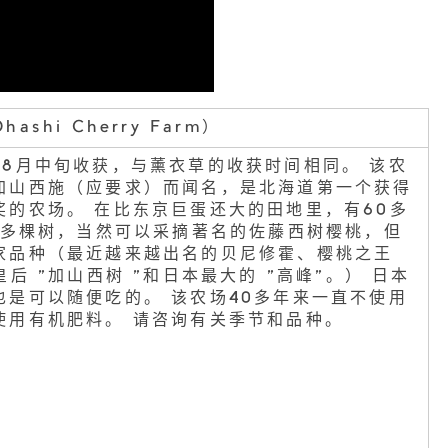
shi Cherry Farm）
到8月中旬收获，与薰衣草的收获时间相同。 该农
加山西施（应要求）而闻名，是北海道第一个获得
奖的农场。 在比东京巨蛋还大的田地里，有60多
00多棵树，当然可以采摘著名的佐藤西树樱桃，但
家品种（最近越来越出名的贝尼修霍、樱桃之王
皇后 "加山西树 "和日本最大的 "高峰"。） 日本
也是可以随便吃的。 该农场40多年来一直不使用
使用有机肥料。 请咨询有关季节和品种。