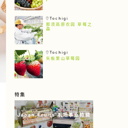
)
Tochigi
那须高原农园 草莓之
森
Tochigi
矢板里山草莓园
特集
Japan Fruits 机场事业特辑