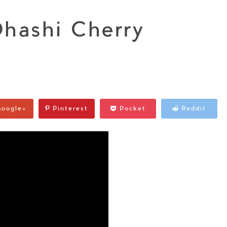
shi Cherry
oogle+
Pinterest
Pocket
Reddit