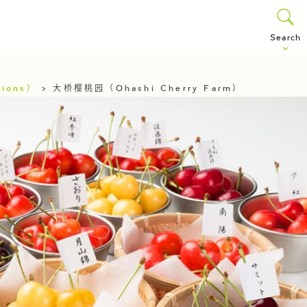
Search
ions）
>
大桥樱桃园（Ohashi Cherry Farm）