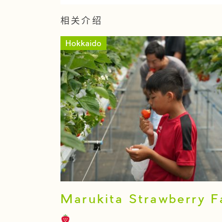
相关介绍
Hokkaido
Marukita Strawberry 