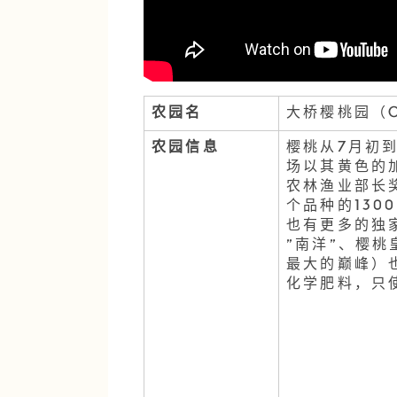
农园名
大桥樱桃园（Oha
农园信息
樱桃从7月初
场以其黄色的
农林渔业部长
个品种的13
也有更多的独
"南洋"、樱桃
最大的巅峰）
化学肥料，只