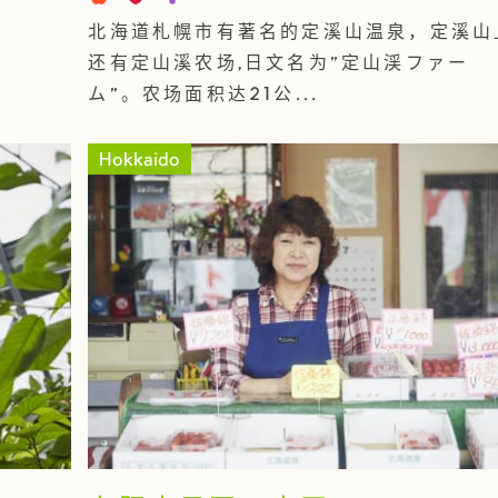
北海道札幌市有著名的定溪山温泉，定溪山
还有定山溪农场,日文名为"定山渓ファー
ム"。农场面积达21公...
Hokkaido