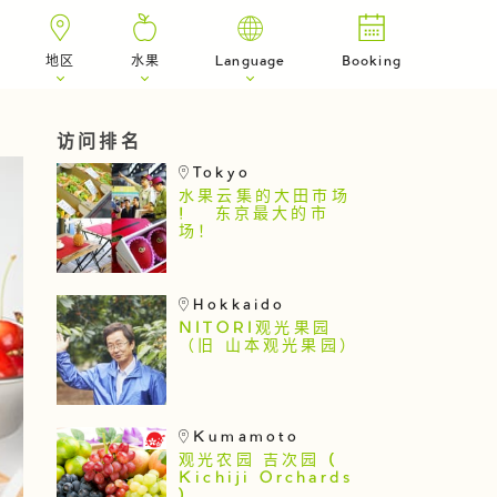
地区
水果
Language
Booking
访问排名
Tokyo
水果云集的大田市场
! 东京最大的市
场！
Hokkaido
NITORI观光果园
（旧 山本观光果园）
Kumamoto
观光农园 吉次园 (
Kichiji Orchards