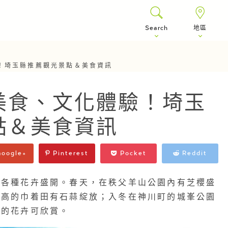
Search
地區
！埼玉縣推薦觀光景點＆美食資訊
美食、文化體驗！埼玉
點＆美食資訊
oogle+
Pinterest
Pocket
Reddit
有各種花卉盛開。春天，在秩父羊山公園
內有芝櫻盛
日高的巾着田有石蒜綻放
；入冬在神川町
的城峯公園
樣的花卉可欣賞。