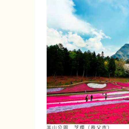
羊山公園 芝櫻（秩父市）