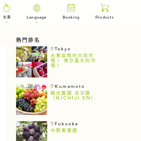
水果
Language
Booking
Products
熱門排名
Tokyo
水果雲集的大田市
場！ 東京最大的市
場！
Kumamoto
観光農園 吉次園
（KICHIJI EN）
Fukuoka
中野果實園