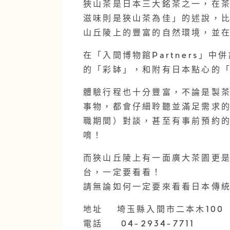
狹山茶是日本三大銘茶之一
，在
滋味則是狹山茶為佳」的述說，
山丘陵
上的豐富的自然環境，並
在「入間博物館Partners」
的「彩缽」
，和附有日本點心的
體驗行程也十分豐富，不論是製
事物，都會仔細聆聽並滿足需求
職期間）對談，甚至有事前預約
唷！
而狹山丘陵上有一面廣大茶園更
台，一定要看看！
請無論如何一定要來看看日本傳
地址 埼玉縣入間市二本木
100
電話 04-2934-7711