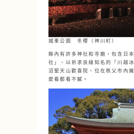
城峯公園 冬櫻（神川町）
縣內有許多神社和寺廟，包含日本
社」、以祈求良緣知名的「川越
沼聖天山歡喜院
、位在秩父市內擁
麼看都看不膩。