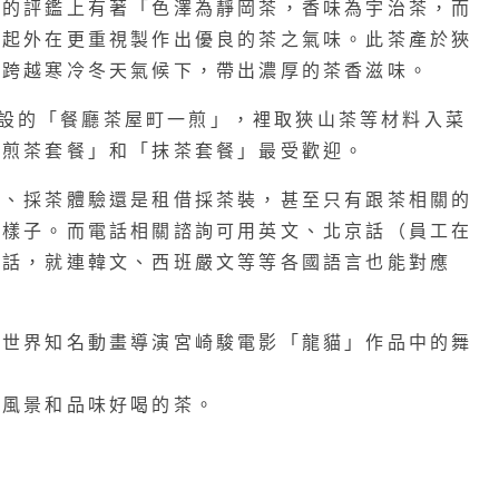
茶的評鑑上有著「色澤為靜岡茶，香味為宇治茶，而
比起外在更重視製作出優良的茶之氣味。此茶產於狹
在跨越寒冷冬天氣候下，帶出濃厚的茶香滋味。
中併設的「餐廳茶屋町一煎」
，裡取狹山茶等材料入菜
「煎茶套餐」和「抹茶套餐」最受歡迎。
茶、採茶體驗還是租借採茶裝，甚至只有跟茶相關的
的樣子。而電話相關諮詢可用英文、北京話（員工在
的話，就連韓文、西班嚴文等等各國語言也能對應
是世界知名動畫導演宮崎駿電影「龍貓」作品中的舞
統風景和品味好喝的茶。