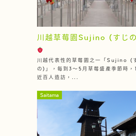
川越草莓園Sujino (すじの
川越代表性的草莓園之一「Sujino (
の)」，每到3～5月草莓盛產季節時，
近百人造訪，...
Saitama