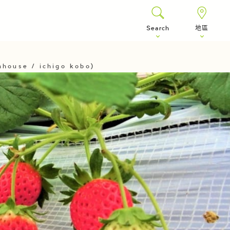
Search
地區
house / ichigo kobo)