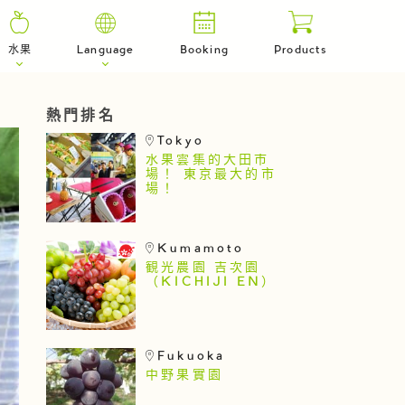
水果
Language
Booking
Products
熱門排名
Tokyo
水果雲集的大田市
場！ 東京最大的市
場！
Kumamoto
観光農園 吉次園
（KICHIJI EN）
Fukuoka
中野果實園