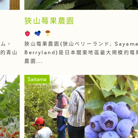
狹山莓果農園
ーム，
狹山莓果農園(狭山ベリーランド, Sayam
美麗的青山
Berryland)是日本關東地區最大規模的莓
農園...
Saitama