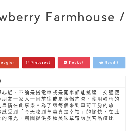
berry Farmhouse /
oogle+
Pinterest
Pocket
Reddit
房
都心近，不論是搭電車或是開車都能抵達，交通便
小朋友一家人一同前往或是情侶約會、使用輪椅的
能盡情在此享樂。為了讓每個來到草莓工房的旅
能感受到「今天吃到草莓真是幸福」的愉快，在此
樂的時光，農園提供多種美味草莓讓旅客品嚐比