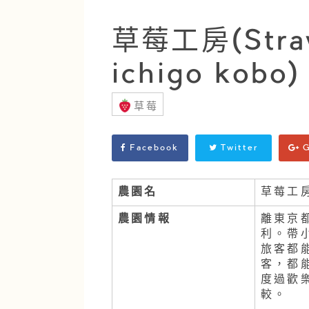
草莓工房(Straw
ichigo kobo)
草莓
Facebook
Twitter
G
農園名
草莓工
農園情報
離東京
利。帶
旅客都
客，都
度過歡
較。