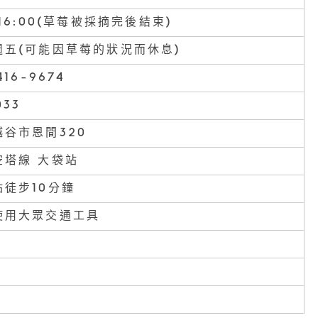
～16:00(草莓被採摘完後結束)
週五(可能因草莓的狀況而休息)
416-9674
033
谷市恩間320
空塔線 大袋站
站徒步10分鐘
使用大眾交通工具