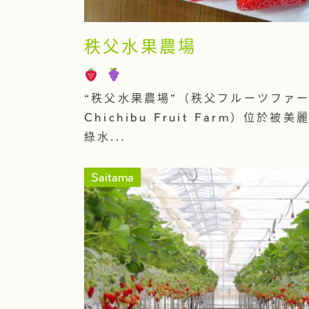
秩父水果農場
“秩父水果農場”（秩父フルーツファ
Chichibu Fruit Farm）位於被
綠水...
Saitama