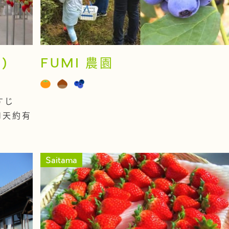
)
FUMI 農園
すじ
1天約有
Saitama