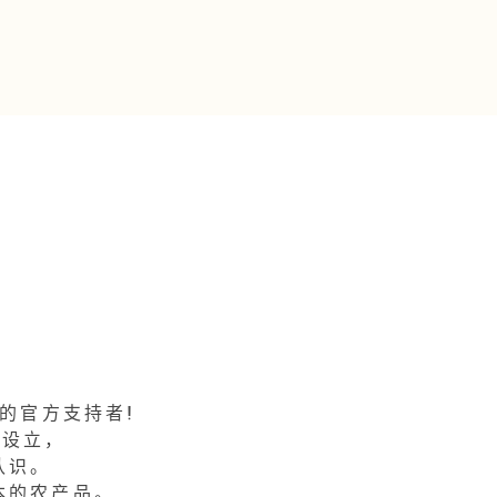
蔬年的官方支持者!
国设立，
认识。
日本的农产品。