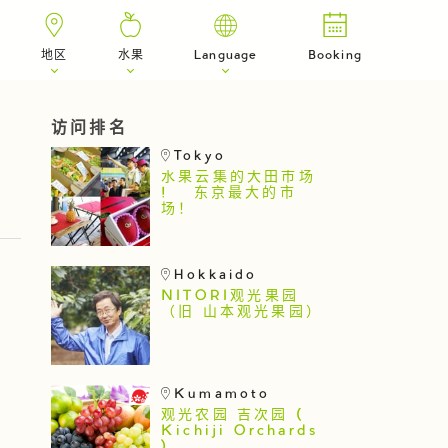
地区
水果
Language
Booking
访问排名
Tokyo
水果云集的大田市场
! 东京最大的市
场！
Hokkaido
NITORI观光果园
（旧 山本观光果园）
Kumamoto
观光农园 吉次园 (
Kichiji Orchards