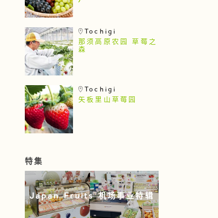
)
Tochigi
那须高原农园 草莓之
森
Tochigi
矢板里山草莓园
特集
Japan Fruits 机场事业特辑