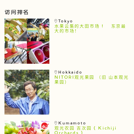
访问排名
Tokyo
水果云集的大田市场 ! 东京最
大的市场！
Hokkaido
NITORI观光果园 （旧 山本观光
果园）
Kumamoto
观光农园 吉次园 ( Kichiji
Orchards )